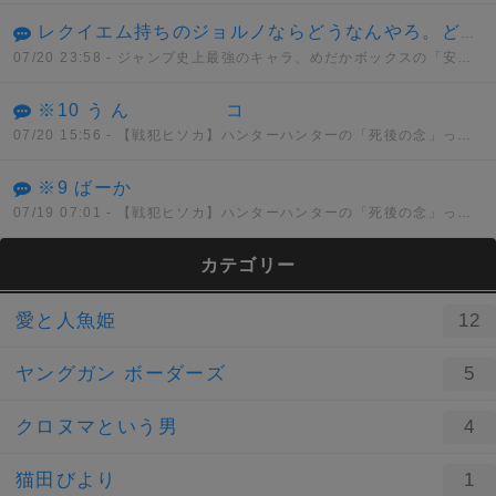
レクイエム持ちのジョルノならどうなんやろ。どんな能力を持とうと真実に到達できないでなんとか、、、
07/20 23:58
- ジャンプ史上最強のキャラ、めだかボックスの「安心院なじみ」に決まってしまう。。。
※10 う ん コ
07/20 15:56
- 【戦犯ヒソカ】ハンターハンターの「死後の念」って正直設定ミスだよな？
※9 ばーか
07/19 07:01
- 【戦犯ヒソカ】ハンターハンターの「死後の念」って正直設定ミスだよな？
カテゴリー
愛と人魚姫
12
ヤングガン ボーダーズ
5
クロヌマという男
4
猫田びより
1