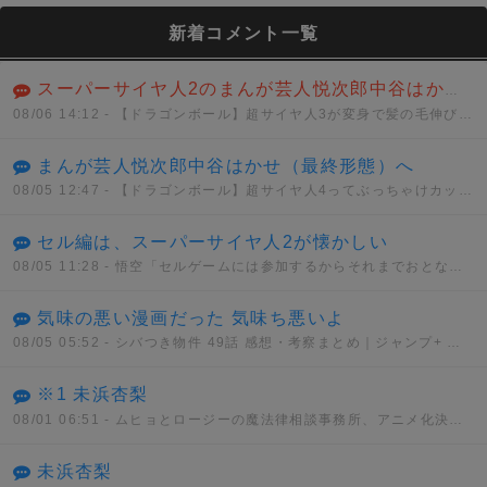
新着コメント一覧
スーパーサイヤ人2のまんが芸人悦次郎中谷はかせ（ハイパー）
08/06 14:12
- 【ドラゴンボール】超サイヤ人3が変身で髪の毛伸びるのは分かるけどさwwwwww
まんが芸人悦次郎中谷はかせ（最終形態）へ
08/05 12:47
- 【ドラゴンボール】超サイヤ人4ってぶっちゃけカッコイイと思う？？？
セル編は、スーパーサイヤ人2が懐かしい
08/05 11:28
- 悟空「セルゲームには参加するからそれまでおとなしくしてろ」セル「うん、わかった」
気味の悪い漫画だった 気味ち悪いよ
08/05 05:52
- シバつき物件 49話 感想・考察まとめ｜ジャンプ+ 大森えす 【読者の反応】
※1 未浜杏梨
08/01 06:51
- ムヒョとロージーの魔法律相談事務所、アニメ化決定！！
未浜杏梨