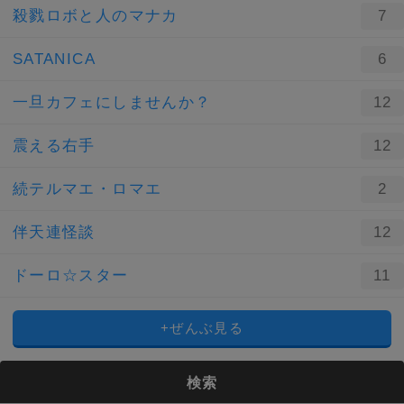
殺戮ロボと人のマナカ
7
SATANICA
6
一旦カフェにしませんか？
12
震える右手
12
続テルマエ・ロマエ
2
伴天連怪談
12
ドーロ☆スター
11
+ぜんぶ見る
検索