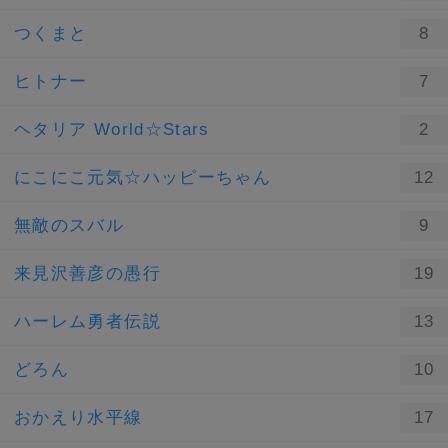
つくまと
8
ヒトナー
7
ヘタリア World☆Stars
2
にこにこ元気☆ハッピーちゃん
12
無敵のスバル
9
来見沢善彦の愚行
19
ハーレム勇者伝説
13
どろん
10
おかえり水平線
17