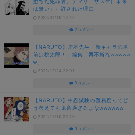
堕ちた犯罪者」テマリ「サスケに未来
は無い」←許された理由
2023/01/10 14:10
2コメント
【NARUTO】岸本先生「新キャラの名
前は桃太郎！」編集「再不斬なwwwww
w」
2022/12/24 22:01
3コメント
【NARUTO】中忍試験の難易度ってど
う考えても鬼畜過ぎるよなwwwwww
2022/11/10 22:15
0コメント