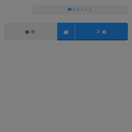
5コメント
前
次