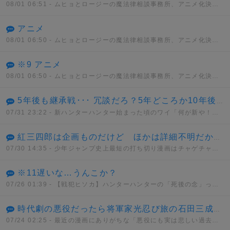
08/01 06:51
- ムヒョとロージーの魔法律相談事務所、アニメ化決定！！
アニメ
08/01 06:50
- ムヒョとロージーの魔法律相談事務所、アニメ化決定！！
※9 アニメ
08/01 06:50
- ムヒョとロージーの魔法律相談事務所、アニメ化決定！！
5年後も継承戦･･･ 冗談だろ？5年どころか10年後も継承戦だぜ･･･
07/31 23:22
- 新ハンターハンター始まった頃のワイ「何が新や！何もかもクソやんけ」→
紅三四郎は企画ものだけど ほかは詳細不明だから間違いでもない 通常打ち切りとはっきりしてるものではセコンド(6週)が最短
07/30 14:35
- 少年ジャンプ史上最短の打ち切り漫画はチャゲチャとかいうデマwwwww
※11遅いな…うんこか？
07/26 01:39
- 【戦犯ヒソカ】ハンターハンターの「死後の念」って正直設定ミスだよな？
時代劇の悪役だったら将軍家光忍び旅の石田三成の娘で徳川に復讐しようとしてた 五十鈴とか悪代官とはノリが違い過ぎて何だかなって感じだった
07/24 02:25
- 最近の漫画にありがちな「悪役にも実は悲しい過去があったんだ」的なヤツどう思う？