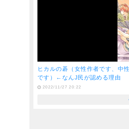
ヒカルの碁（女性作者です、中
です）←なんJ民が認める理由
2022/11/27 20:22