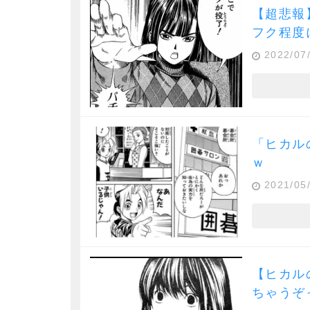
【超悲報
フク程度
2022/07
「ヒカル
ｗ
2021/05
【ヒカル
ちゃうぞ