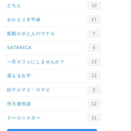
どろん
10
おかえり水平線
17
殺戮ロボと人のマナカ
7
SATANICA
6
一旦カフェにしませんか？
12
震える右手
12
続テルマエ・ロマエ
2
伴天連怪談
12
ドーロ☆スター
11