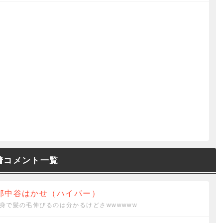
着コメント一覧
郎中谷はかせ（ハイパー）
身で髪の毛伸びるのは分かるけどさwwwwww