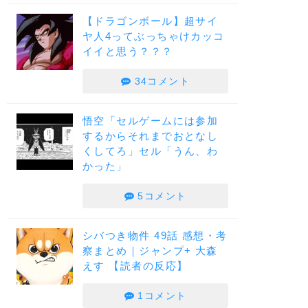
【ドラゴンボール】超サイ
ヤ人4ってぶっちゃけカッコ
イイと思う？？？
34コメント
悟空「セルゲームには参加
するからそれまでおとなし
くしてろ」セル「うん、わ
かった」
5コメント
シバつき物件 49話 感想・考
察まとめ｜ジャンプ+ 大森
えす 【読者の反応】
1コメント