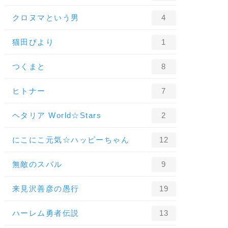
クロヌマという男
4
猫田びより
1
つくまと
8
ヒトナー
7
ヘタリア World☆Stars
2
にこにこ元気☆ハッピーちゃん
12
無敵のスバル
9
来見沢善彦の愚行
19
ハーレム勇者伝説
13