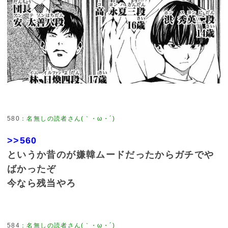
580
：
名無しの読者さん(｀・ω・´)
>>560
というか昔のが嫌韓ムードだったからガチでや
ばかったぞ
今なら残当やろ
584
：
名無しの読者さん(｀・ω・´)