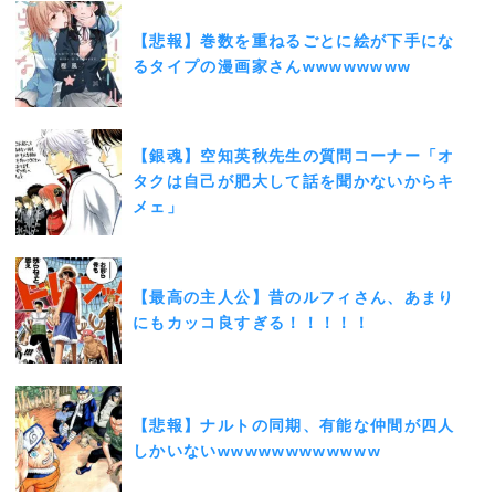
【悲報】巻数を重ねるごとに絵が下手にな
るタイプの漫画家さんwwwwwwww
【銀魂】空知英秋先生の質問コーナー「オ
タクは自己が肥大して話を聞かないからキ
メェ」
【最高の主人公】昔のルフィさん、あまり
にもカッコ良すぎる！！！！！
【悲報】ナルトの同期、有能な仲間が四人
しかいないwwwwwwwwwwww