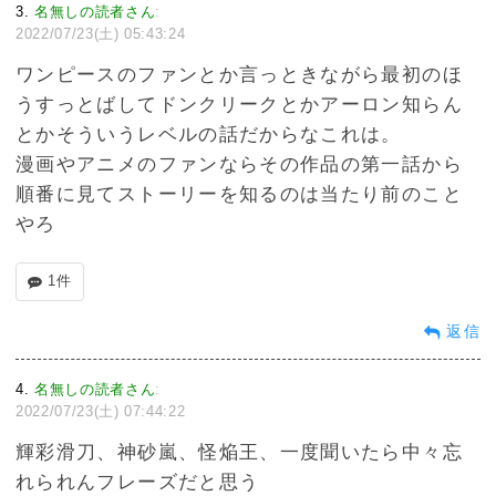
3
名無しの読者さん
:
2022/07/23(土) 05:43:24
ワンピースのファンとか言っときながら最初のほ
うすっとばしてドンクリークとかアーロン知らん
とかそういうレベルの話だからなこれは。
漫画やアニメのファンならその作品の第一話から
順番に見てストーリーを知るのは当たり前のこと
やろ
1件
返信
4
名無しの読者さん
:
2022/07/23(土) 07:44:22
輝彩滑刀、神砂嵐、怪焔王、一度聞いたら中々忘
れられんフレーズだと思う