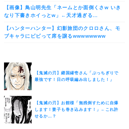
【画像】鳥山明先生「ネームとか面倒くさw いき
なり下書きホイっとw」←天才過ぎる…
【ハンターハンター】幻影旅団のクロロさん、モ
ブキャラにビビって席を譲るwwwwwwww
【鬼滅の刃】継国縁壱さん「ぶっちぎりで
最強です！日の呼吸編み出しました！」
【鬼滅の刃】お館様「無残倒すために自爆
します！妻子も巻き込みます！」←これ許
せるか…？