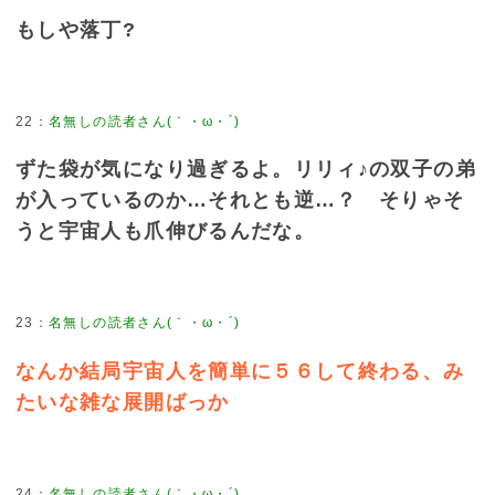
もしや落丁?
22
：
名無しの読者さん(｀・ω・´)
ずた袋が気になり過ぎるよ。リリィ♪の双子の弟
が入っているのか…それとも逆…？ そりゃそ
うと宇宙人も爪伸びるんだな。
23
：
名無しの読者さん(｀・ω・´)
なんか結局宇宙人を簡単に５６して終わる、み
たいな雑な展開ばっか
24
：
名無しの読者さん(｀・ω・´)