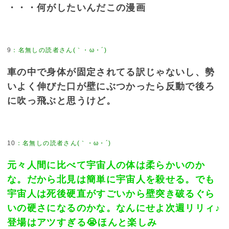
・・・何がしたいんだこの漫画
9
：
名無しの読者さん(｀・ω・´)
車の中で身体が固定されてる訳じゃないし、勢
いよく伸びた口が壁にぶつかったら反動で後ろ
に吹っ飛ぶと思うけど。
10
：
名無しの読者さん(｀・ω・´)
元々人間に比べて宇宙人の体は柔らかいのか
な。だから北見は簡単に宇宙人を殺せる。でも
宇宙人は死後硬直がすごいから壁突き破るぐら
いの硬さになるのかな。なんにせよ次週リリィ♪
登場はアツすぎる😭ほんと楽しみ