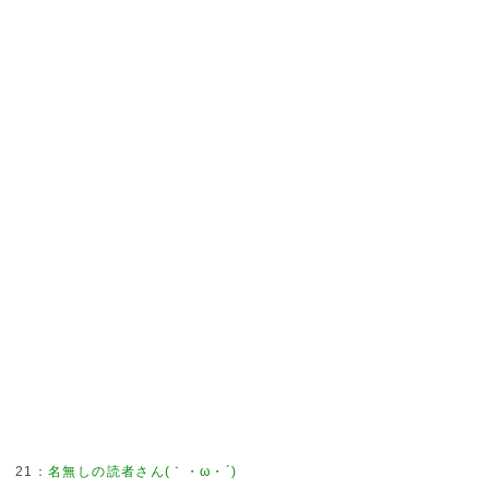
21
：
名無しの読者さん(｀・ω・´)