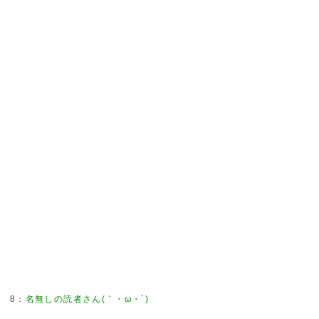
8
：
名無しの読者さん(｀・ω・´)