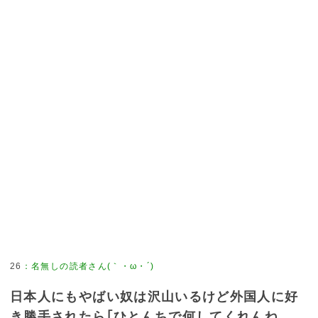
26
：
名無しの読者さん(｀・ω・´)
日本人にもやばい奴は沢山いるけど外国人に好
き勝手されたら｢ひとんちで何してくれんね