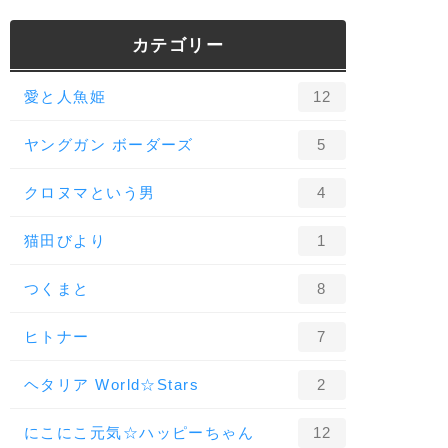
カテゴリー
愛と人魚姫
12
ヤングガン ボーダーズ
5
クロヌマという男
4
猫田びより
1
つくまと
8
ヒトナー
7
ヘタリア World☆Stars
2
にこにこ元気☆ハッピーちゃん
12