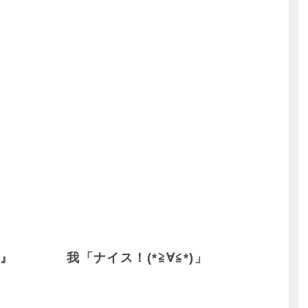
な！』 我「ナイス！(*≧∀≦*)」