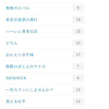
無敵のスバル
9
来見沢善彦の愚行
19
ハーレム勇者伝説
13
どろん
10
おかえり水平線
17
殺戮ロボと人のマナカ
7
SATANICA
6
一旦カフェにしませんか？
12
震える右手
12