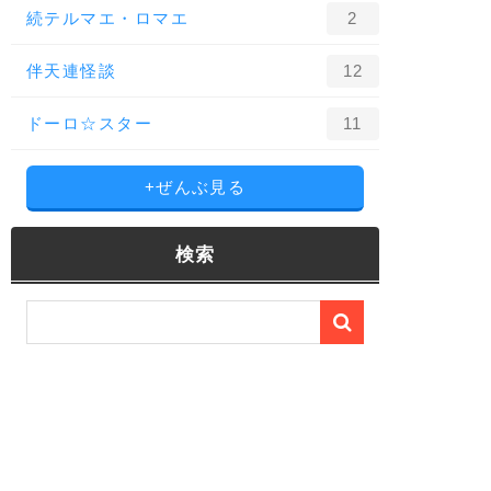
続テルマエ・ロマエ
2
伴天連怪談
12
ドーロ☆スター
11
+ぜんぶ見る
検索