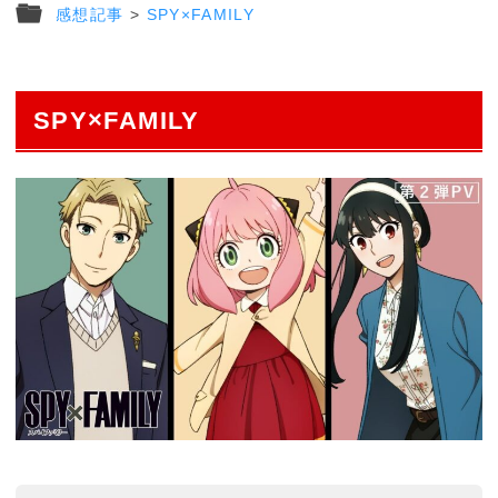
感想記事
>
SPY×FAMILY
SPY×FAMILY