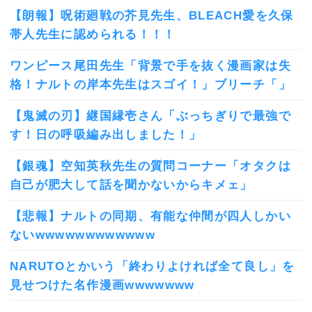
【朗報】呪術廻戦の芥見先生、BLEACH愛を久保
帯人先生に認められる！！！
ワンピース尾田先生「背景で手を抜く漫画家は失
格！ナルトの岸本先生はスゴイ！」ブリーチ「」
【鬼滅の刃】継国縁壱さん「ぶっちぎりで最強で
す！日の呼吸編み出しました！」
【銀魂】空知英秋先生の質問コーナー「オタクは
自己が肥大して話を聞かないからキメェ」
【悲報】ナルトの同期、有能な仲間が四人しかい
ないwwwwwwwwwwww
NARUTOとかいう「終わりよければ全て良し」を
見せつけた名作漫画wwwwwww