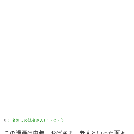
8
：
名無しの読者さん(｀・ω・´)
この漫画は中年、おばさま、老人といった面々