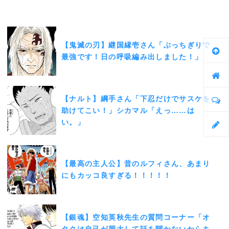
【鬼滅の刃】継国縁壱さん「ぶっちぎりで
最強です！日の呼吸編み出しました！」
【ナルト】綱手さん「下忍だけでサスケを
助けてこい！」シカマル「えっ……は
い。」
【最高の主人公】昔のルフィさん、あまり
にもカッコ良すぎる！！！！！
【銀魂】空知英秋先生の質問コーナー「オ
タクは自己が肥大して話を聞かないからキ