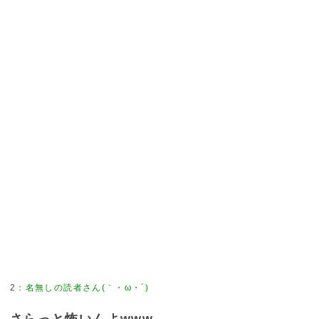
2
：
名無しの読者さん(｀・ω・´)
さらっと怖いんよwww