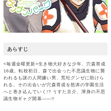
あらすじ
<毎週金曜更新>生き物大好きな少年、穴森胃成
16歳。転校初日、森で出会った不思議生物に襲
われるも謎の人間嫌い男、荒吐グンゼに助けら
れる。その出会いが穴森胃成を怒涛の学園生活
へと巻き込んでいく!? うすた京介、渾身の不思
議生物ギャグ開幕――!!