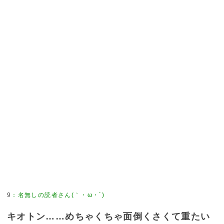
9
：
名無しの読者さん(｀・ω・´)
キオトン……めちゃくちゃ面倒くさくて重たい