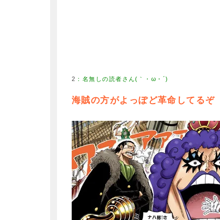
2
：
名無しの読者さん(｀・ω・´)
海賊の方がよっぽど革命してるぞ