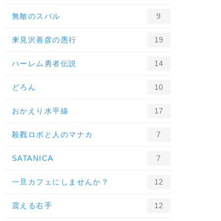
無敵のスバル
9
来見沢善彦の愚行
19
ハーレム勇者伝説
14
どろん
10
おかえり水平線
17
殺戮ロボと人のマナカ
7
SATANICA
7
一旦カフェにしませんか？
12
震える右手
12