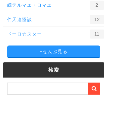
続テルマエ・ロマエ
2
伴天連怪談
12
ドーロ☆スター
11
+ぜんぶ見る
検索