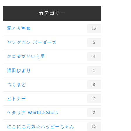
カテゴリー
愛と人魚姫
12
ヤングガン ボーダーズ
5
クロヌマという男
4
猫田びより
1
つくまと
8
ヒトナー
7
ヘタリア World☆Stars
2
にこにこ元気☆ハッピーちゃん
12