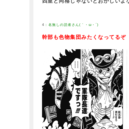
四皇と同格じゃないとおかしいよ
4
：
名無しの読者さん(｀・ω・´)
幹部も色物集団みたくなってるぞ