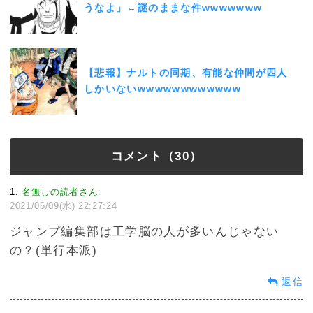
うなよ」←謎のままな件wwwwwww
【悲報】ナルトの同期、有能な仲間が四人
しかいないwwwwwwwwwwww
コメント（30）
1
名無しの読者さん
:
2021/06/09(水) 22:27:24
ジャンプ編集部は工学脳の人が多いんじゃない
の？(単行本派)
返信