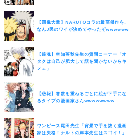
【画像大量】NARUTOコラの最高傑作を、
なんJ民のワイが決めてやったぞwwwwww
【銀魂】空知英秋先生の質問コーナー「オ
タクは自己が肥大して話を聞かないからキ
メェ」
【悲報】巻数を重ねるごとに絵が下手にな
るタイプの漫画家さんwwwwwwww
ワンピース尾田先生「背景で手を抜く漫画
家は失格！ナルトの岸本先生はスゴイ！」