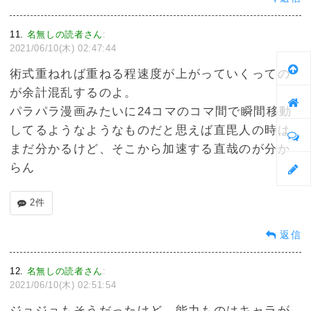
11
名無しの読者さん
:
2021/06/10(木) 02:47:44
術式重ねれば重ねる程速度が上がっていくっての
が余計混乱するのよ。
パラパラ漫画みたいに24コマのコマ間で瞬間移動
してるようなようなものだと思えば直毘人の時は
まだ分かるけど、そこから加速する直哉のが分か
らん
2件
返信
12
名無しの読者さん
:
2021/06/10(木) 02:51:54
ジョジョもそうだったけど、能力ものはキャラが