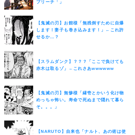
ブリーチ「」
【鬼滅の刃】お館様「無残倒すために自爆
します！妻子も巻き込みます！」←これ許
せるか…？
【スラムダンク】？？？「ここで負けても
赤木は取るゾ」←これさあwwwwww
【鬼滅の刃】無惨様「縁壱とかいう化け物
めっちゃ怖い。寿命で死ぬまで隠れて暮ら
そ。。。」
【NARUTO】自来也「ナルト、あの術は使