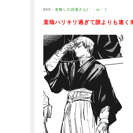
846
：
名無しの読者さん(｀・ω・´)
直哉ハリキリ過ぎて誰よりも速く