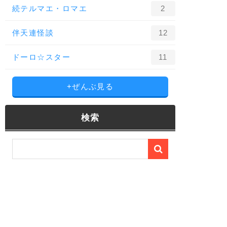
続テルマエ・ロマエ
2
伴天連怪談
12
ドーロ☆スター
11
+ぜんぶ見る
検索