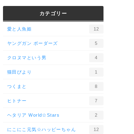
カテゴリー
愛と人魚姫
12
ヤングガン ボーダーズ
5
クロヌマという男
4
猫田びより
1
つくまと
8
ヒトナー
7
ヘタリア World☆Stars
2
にこにこ元気☆ハッピーちゃん
12