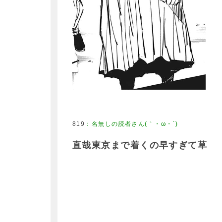
819
：
名無しの読者さん(｀・ω・´)
直哉東京まで着くの早すぎて草