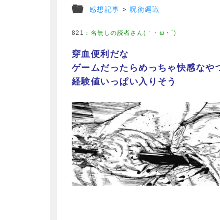
感想記事
>
呪術廻戦
821
：
名無しの読者さん(｀・ω・´)
穿血便利だな
ゲームだったらめっちゃ快感なや
経験値いっぱい入りそう