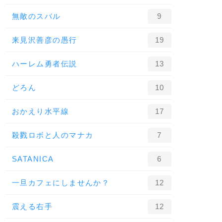
無敵のスバル
9
来見沢善彦の愚行
19
ハーレム勇者伝説
13
どろん
10
おかえり水平線
17
殺戮ロボと人のマナカ
7
SATANICA
6
一旦カフェにしませんか？
12
震える右手
12