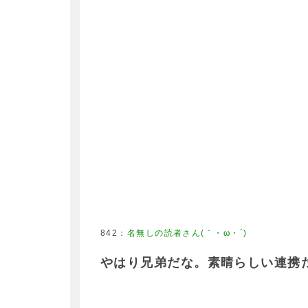
842
：
名無しの読者さん(｀・ω・´)
やはり兄弟だな。素晴らしい連携