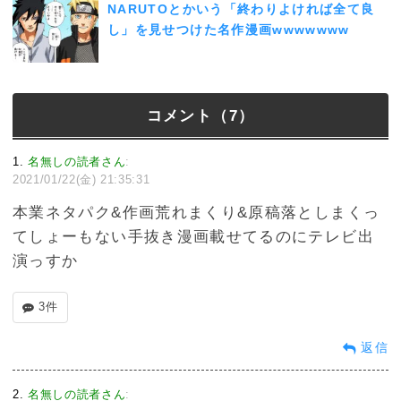
NARUTOとかいう「終わりよければ全て良
し」を見せつけた名作漫画wwwwwww
コメント（7）
1
名無しの読者さん
:
2021/01/22(金) 21:35:31
本業ネタパク&作画荒れまくり&原稿落としまくっ
てしょーもない手抜き漫画載せてるのにテレビ出
演っすか
3件
返信
2
名無しの読者さん
: