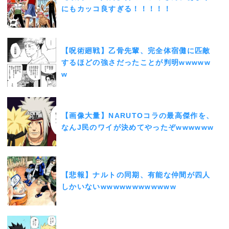
にもカッコ良すぎる！！！！！
【呪術廻戦】乙骨先輩、完全体宿儺に匹敵
するほどの強さだったことが判明wwwww
w
【画像大量】NARUTOコラの最高傑作を、
なんJ民のワイが決めてやったぞwwwwww
【悲報】ナルトの同期、有能な仲間が四人
しかいないwwwwwwwwwwww