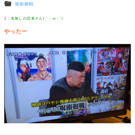
呪術廻戦
1
：
名無しの読者さん(｀・ω・´)
やったー