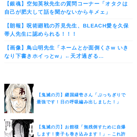
【銀魂】空知英秋先生の質問コーナー「オタクは
自己が肥大して話を聞かないからキメェ」
【朗報】呪術廻戦の芥見先生、BLEACH愛を久保
帯人先生に認められる！！！
【画像】鳥山明先生「ネームとか面倒くさw いき
なり下書きホイっとw」←天才過ぎる…
【鬼滅の刃】継国縁壱さん「ぶっちぎりで
最強です！日の呼吸編み出しました！」
【鬼滅の刃】お館様「無残倒すために自爆
します！妻子も巻き込みます！」←これ許