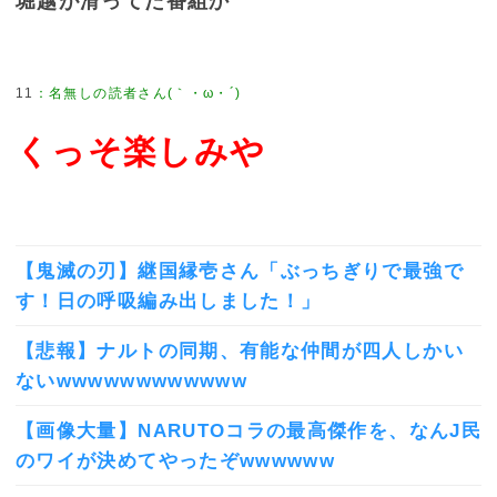
堀越が滑ってた番組か
11
：
名無しの読者さん(｀・ω・´)
くっそ楽しみや
【鬼滅の刃】継国縁壱さん「ぶっちぎりで最強で
す！日の呼吸編み出しました！」
【悲報】ナルトの同期、有能な仲間が四人しかい
ないwwwwwwwwwwww
【画像大量】NARUTOコラの最高傑作を、なんJ民
のワイが決めてやったぞwwwwww