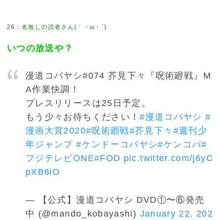
26
：
名無しの読者さん(｀・ω・´)
いつの放送や？
漫道コバヤシ#074 芥見下々『呪術廻戦』M
A作業快調！
プレスリリースは25日予定。
もう少々お待ちください！
#漫道コバヤシ
#
漫画大賞2020
#呪術廻戦
#芥見下々
#週刊少
年ジャンプ
#ケンドーコバヤシ
#ケンコバ
#
フジテレビONE
#FOD
pic.twitter.com/j6yC
pXB6iO
— 【公式】漫道コバヤシ DVD①〜⑥発売
中 (@mando_kobayashi)
January 22, 202