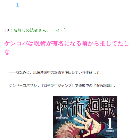
1
30
：
名無しの読者さん(｀・ω・´)
ケンコバは呪術が有名になる前から推してたし
な