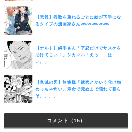
【悲報】巻数を重ねるごとに絵が下手にな
るタイプの漫画家さんwwwwwwww
【ナルト】綱手さん「下忍だけでサスケを
助けてこい！」シカマル「えっ……は
い。」
【鬼滅の刃】無惨様「縁壱とかいう化け物
めっちゃ怖い。寿命で死ぬまで隠れて暮ら
そ。。。」
コメント（15）