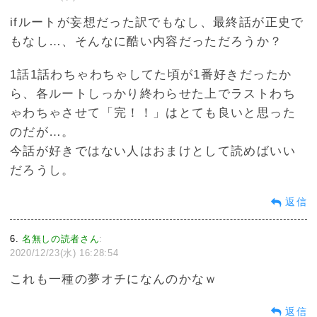
ifルートが妄想だった訳でもなし、最終話が正史で
もなし…、そんなに酷い内容だっただろうか？
1話1話わちゃわちゃしてた頃が1番好きだったか
ら、各ルートしっかり終わらせた上でラストわち
ゃわちゃさせて「完！！」はとても良いと思った
のだが…。
今話が好きではない人はおまけとして読めばいい
だろうし。
返信
6
名無しの読者さん
:
2020/12/23(水) 16:28:54
これも一種の夢オチになんのかなｗ
返信