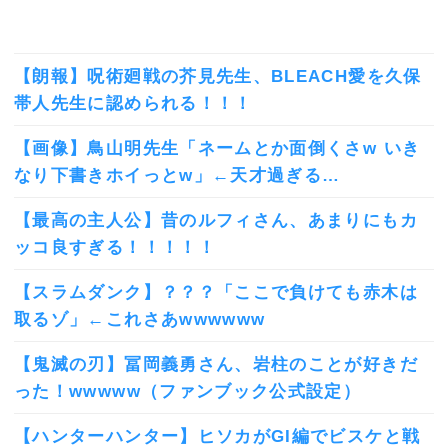
【朗報】呪術廻戦の芥見先生、BLEACH愛を久保
帯人先生に認められる！！！
【画像】鳥山明先生「ネームとか面倒くさw いき
なり下書きホイっとw」←天才過ぎる…
【最高の主人公】昔のルフィさん、あまりにもカ
ッコ良すぎる！！！！！
【スラムダンク】？？？「ここで負けても赤木は
取るゾ」←これさあwwwwww
【鬼滅の刃】冨岡義勇さん、岩柱のことが好きだ
った！wwwww（ファンブック公式設定）
【ハンターハンター】ヒソカがGI編でビスケと戦