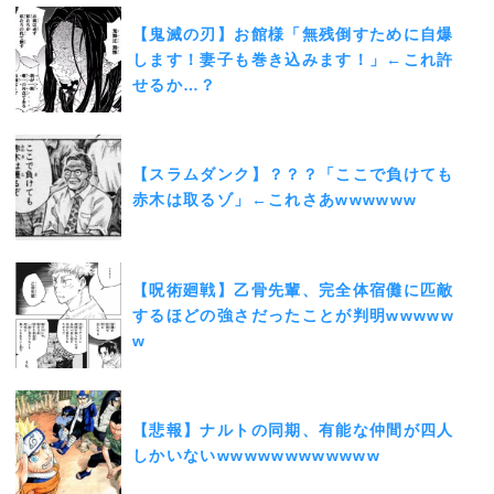
【鬼滅の刃】お館様「無残倒すために自爆
します！妻子も巻き込みます！」←これ許
せるか…？
【スラムダンク】？？？「ここで負けても
赤木は取るゾ」←これさあwwwwww
【呪術廻戦】乙骨先輩、完全体宿儺に匹敵
するほどの強さだったことが判明wwwww
w
【悲報】ナルトの同期、有能な仲間が四人
しかいないwwwwwwwwwwww