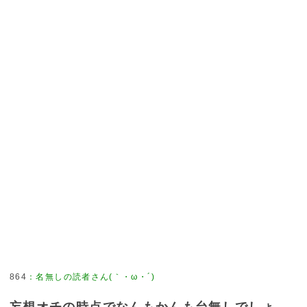
864
：
名無しの読者さん(｀・ω・´)
妄想オチの時点でなんもかんも台無しでしょ