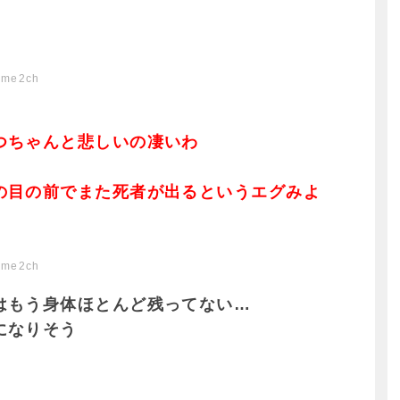
ome2ch
つちゃんと悲しいの凄いわ
の目の前でまた死者が出るというエグみよ
ome2ch
はもう身体ほとんど残ってない…
になりそう