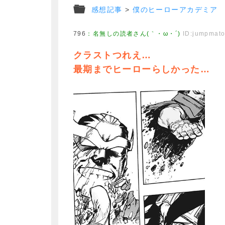
感想記事
>
僕のヒーローアカデミア
796
：
名無しの読者さん(｀・ω・´)
ID:jumpmat
クラストつれえ…
最期までヒーローらしかった…