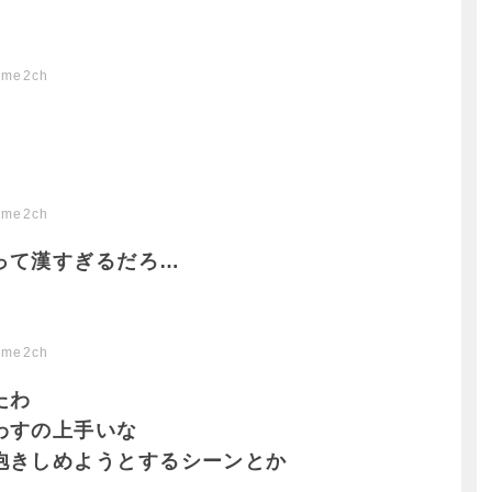
ome2ch
ome2ch
って漢すぎるだろ…
ome2ch
たわ
わすの上手いな
抱きしめようとするシーンとか