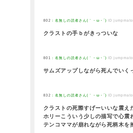
802
：
名無しの読者さん(｀・ω・´)
ID:jumpmat
クラストの手ｂがきっついな
801
：
名無しの読者さん(｀・ω・´)
ID:jumpmat
サムズアップしながら死んでいく
832
：
名無しの読者さん(｀・ω・´)
ID:jumpmat
クラストの死際すげーいいな震え
ホリーこういう少しの描写で心震
テンコママが崩れながら死柄木を