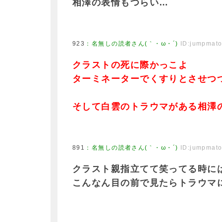
相澤の表情もつらい…
923
：
名無しの読者さん(｀・ω・´)
ID:jumpmat
クラストの死に際かっこよ
ターミネーターでくすりとさせつ
そして白雲のトラウマがある相澤
891
：
名無しの読者さん(｀・ω・´)
ID:jumpmat
クラスト親指立てて笑ってる時に
こんなん目の前で見たらトラウマ