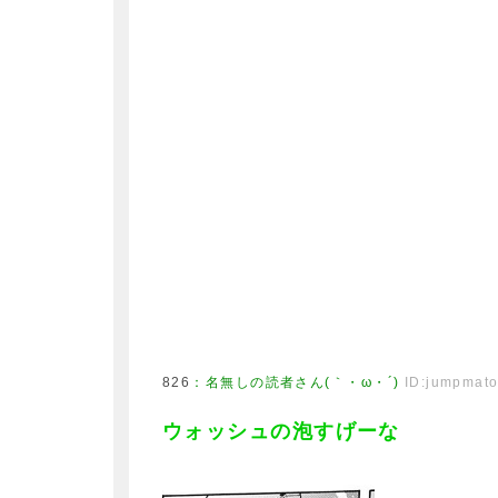
826
：
名無しの読者さん(｀・ω・´)
ID:jumpmat
ウォッシュの泡すげーな