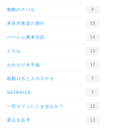
無敵のスバル
9
来見沢善彦の愚行
19
ハーレム勇者伝説
14
どろん
10
おかえり水平線
17
殺戮ロボと人のマナカ
7
SATANICA
7
一旦カフェにしませんか？
12
震える右手
12