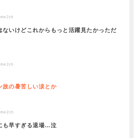
ome2ch
はないけどこれからもっと活躍見たかっただ
ome2ch
ン故の暑苦しい涙とか
ome2ch
にも早すぎる退場…泣