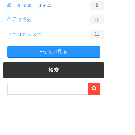
続テルマエ・ロマエ
2
伴天連怪談
12
ドーロ☆スター
11
+ぜんぶ見る
検索