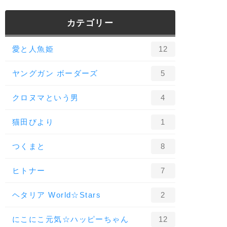
カテゴリー
愛と人魚姫
12
ヤングガン ボーダーズ
5
クロヌマという男
4
猫田びより
1
つくまと
8
ヒトナー
7
ヘタリア World☆Stars
2
にこにこ元気☆ハッピーちゃん
12