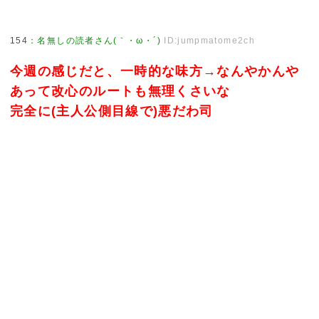
154
：
名無しの読者さん(｀・ω・´)
ID:jumpmatome2ch
今週の感じだと、一時的な味方→なんやかんや
あって改心のルートも無理くさいな
完全に(主人公側目線で)悪だわ司