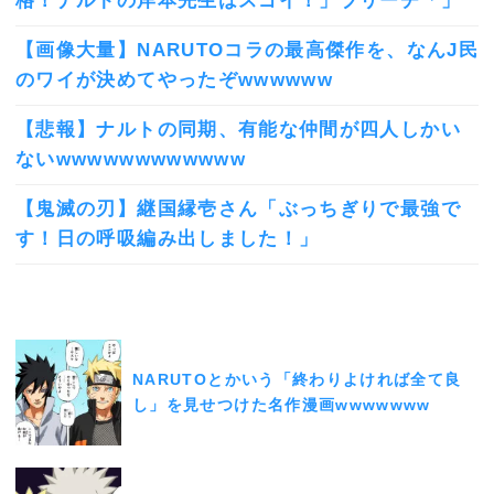
格！ナルトの岸本先生はスゴイ！」ブリーチ「」
【画像大量】NARUTOコラの最高傑作を、なんJ民
のワイが決めてやったぞwwwwww
【悲報】ナルトの同期、有能な仲間が四人しかい
ないwwwwwwwwwwww
【鬼滅の刃】継国縁壱さん「ぶっちぎりで最強で
す！日の呼吸編み出しました！」
NARUTOとかいう「終わりよければ全て良
し」を見せつけた名作漫画wwwwwww