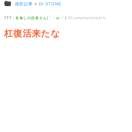
感想記事
>
Dr.STONE
777
：
名無しの読者さん(｀・ω・´)
ID:jumpmatome2ch
杠復活来たな