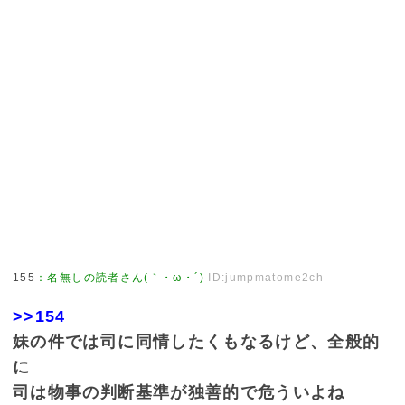
155
：
名無しの読者さん(｀・ω・´)
ID:jumpmatome2ch
>>154
妹の件では司に同情したくもなるけど、全般的
に
司は物事の判断基準が独善的で危ういよね