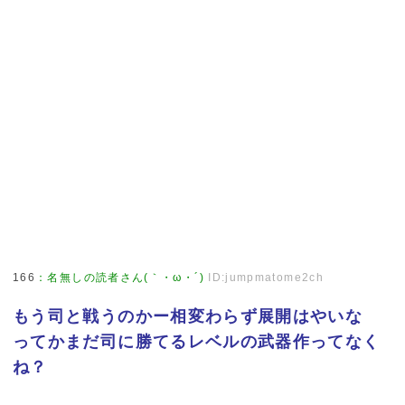
166
：
名無しの読者さん(｀・ω・´)
ID:jumpmatome2ch
もう司と戦うのかー相変わらず展開はやいな
ってかまだ司に勝てるレベルの武器作ってなく
ね？