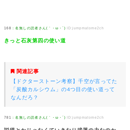
168
：
名無しの読者さん(｀・ω・´)
ID:jumpmatome2ch
きっと石灰第四の使い道
関連記事
【ドクターストーン考察】千空が言ってた
「炭酸カルシウム」の4つ目の使い道って
なんだろ？
781
：
名無しの読者さん(｀・ω・´)
ID:jumpmatome2ch