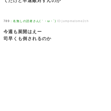
てたけど早速敵対すんのか
789
：
名無しの読者さん(｀・ω・´)
ID:jumpmatome2ch
今週も展開はえー
司早くも倒されるのか