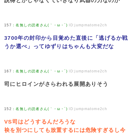
説得とかじゃなくていきなり武器の力なのか
157
：
名無しの読者さん(｀・ω・´)
ID:jumpmatome2ch
3700年の封印から目覚めた直後に「逃げるか戦
うか選べ」ってゆずりはちゃんも大変だな
167
：
名無しの読者さん(｀・ω・´)
ID:jumpmatome2ch
司にヒロインがさらわれる展開ありそう
152
：
名無しの読者さん(｀・ω・´)
ID:jumpmatome2ch
VS司はどうするんだろうな
袂を別つにしても放置するには危険すぎるし今