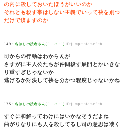
の内に殺しておいたほうがいいのか
それとも殺す事はしない主義でいって袂を別つ
だけで済ますのか
149
：
名無しの読者さん(｀・ω・´)
ID:jumpmatome2ch
司からの行動はわからんが
さすがに主人公たちが仲間殺す展開とかいきな
り重すぎじゃないか
逃げるか対決して袂を分かつ程度じゃないかね
175
：
名無しの読者さん(｀・ω・´)
ID:jumpmatome2ch
すぐに和解ってわけにはいかなそうだよね
曲がりなりにも人を殺してるし司の意思は凄く