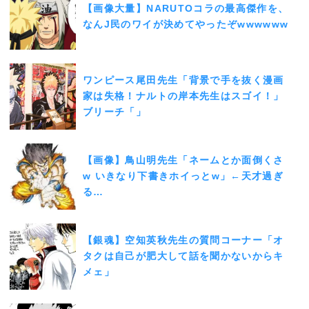
【画像大量】NARUTOコラの最高傑作を、
なんJ民のワイが決めてやったぞwwwwww
ワンピース尾田先生「背景で手を抜く漫画
家は失格！ナルトの岸本先生はスゴイ！」
ブリーチ「」
【画像】鳥山明先生「ネームとか面倒くさ
w いきなり下書きホイっとw」←天才過ぎ
る…
【銀魂】空知英秋先生の質問コーナー「オ
タクは自己が肥大して話を聞かないからキ
メェ」