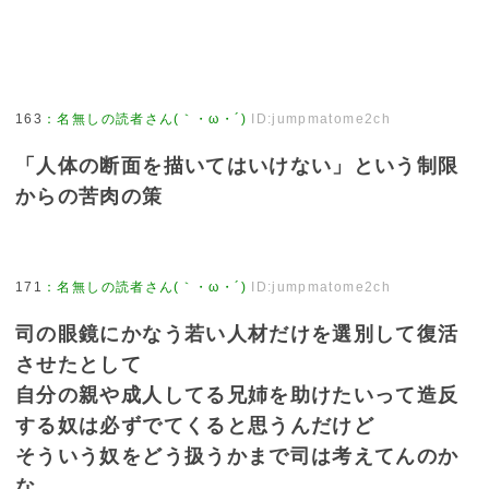
163
：
名無しの読者さん(｀・ω・´)
ID:jumpmatome2ch
「人体の断面を描いてはいけない」という制限
からの苦肉の策
171
：
名無しの読者さん(｀・ω・´)
ID:jumpmatome2ch
司の眼鏡にかなう若い人材だけを選別して復活
させたとして
自分の親や成人してる兄姉を助けたいって造反
する奴は必ずでてくると思うんだけど
そういう奴をどう扱うかまで司は考えてんのか
な