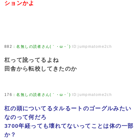
ションかよ
882
：
名無しの読者さん(｀・ω・´)
ID:jumpmatome2ch
杠って訛ってるよね
田舎から転校してきたのか
176
：
名無しの読者さん(｀・ω・´)
ID:jumpmatome2ch
杠の頭についてるタルるートのゴーグルみたい
なのって何だろ
3700年経っても壊れてないってことは体の一部
か？