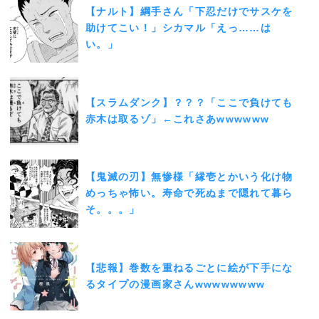
【ナルト】綱手さん「下忍だけでサスケを
助けてこい！」シカマル「えっ……は
い。」
【スラムダンク】？？？「ここで負けても
赤木は取るゾ」←これさあwwwwww
【鬼滅の刃】無惨様「縁壱とかいう化け物
めっちゃ怖い。寿命で死ぬまで隠れて暮ら
そ。。。」
【悲報】巻数を重ねるごとに絵が下手にな
るタイプの漫画家さんwwwwwwww