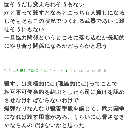
固そうだし変えられそうもない
かと言って殺すとなるとこっちも人殺しになる
しそもそもこの状況でつくれる武器であいつ殺
せそうにもない
一旦協力関係というところに落ち込むか長期的
にやり合う関係になるかどちらかと思う
151
：
名無しの読者さん(｀・ω・´)
ID:jumpmatome2ch
殺す、は究極的には(理論的には)ってことで
相互不可侵条約を結ぶとしたら司に負けを認め
させなければならないわけで
爆弾なりなんなり殺害手段を講じて、武力闘争
になれば殺す用意がある、くらいには脅さなき
ゃならんのではないかと思った