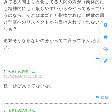
きてる人間より石化してる人間の方が（肉体的に
も精神的にも）殺しやすいから今やってるってい
うのなら、それはエゴだと指摘すれば、解放の恩
と千空へのリスペクトから受け入れてくれないか
なぁ？
絶対そうならないの分かってて言ってるんだけ
ど。
返信
4
名無しの読者さん
:
2017/04/03(月) 11:15:12
杠、ひび入ってないな。
返信
5
名無しの読者さん
: