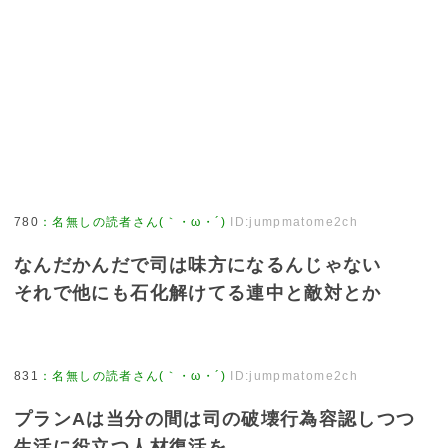
780
：
名無しの読者さん(｀・ω・´)
ID:jumpmatome2ch
なんだかんだで司は味方になるんじゃない
それで他にも石化解けてる連中と敵対とか
831
：
名無しの読者さん(｀・ω・´)
ID:jumpmatome2ch
プランAは当分の間は司の破壊行為容認しつつ
生活に役立つ人材復活を