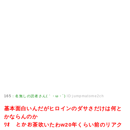
165
：
名無しの読者さん(｀・ω・´)
ID:jumpmatome2ch
基本面白いんだがヒロインのダサさだけは何と
かならんのか
ﾜｵ とかお茶吹いたわw20年くらい前のリアク