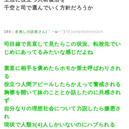
千空と司で選んでいく方針だろうか
160
：
名無しの読者さん(｀・ω・´)
ID:jumpmatome2ch
司目線で見直して見たらこの状況、転校先でい
じめにあってるみたいな感じだよね
素直に相手を褒めたらホモか策士呼ばわりされ
る
役立つ人間アピールしたらかえって警戒される
胸襟を開いて妹のこととか話したのに共感され
ず
自分なりの理想社会について力説したら嫌悪さ
れ
現状で人類3(4)人しかいないのにハブられる