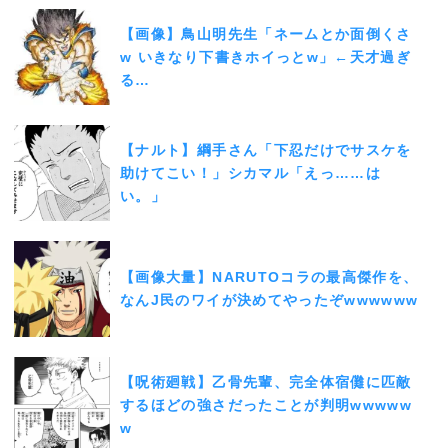
【画像】鳥山明先生「ネームとか面倒くさ
w いきなり下書きホイっとw」←天才過ぎ
る…
【ナルト】綱手さん「下忍だけでサスケを
助けてこい！」シカマル「えっ……は
い。」
【画像大量】NARUTOコラの最高傑作を、
なんJ民のワイが決めてやったぞwwwwww
【呪術廻戦】乙骨先輩、完全体宿儺に匹敵
するほどの強さだったことが判明wwwww
w