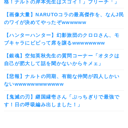
格！ナルトの岸本先生はスゴイ！」ブリーチ「」
【画像大量】NARUTOコラの最高傑作を、なんJ民
のワイが決めてやったぞwwwwww
【ハンターハンター】幻影旅団のクロロさん、モ
ブキャラにビビって席を譲るwwwwwwww
【銀魂】空知英秋先生の質問コーナー「オタクは
自己が肥大して話を聞かないからキメェ」
【悲報】ナルトの同期、有能な仲間が四人しかい
ないwwwwwwwwwwww
【鬼滅の刃】継国縁壱さん「ぶっちぎりで最強で
す！日の呼吸編み出しました！」