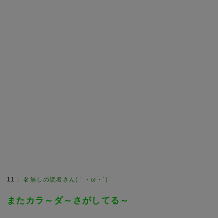
11
：
名無しの読者さん(｀・ω・´)
またカラ～ダ～さがしてる～