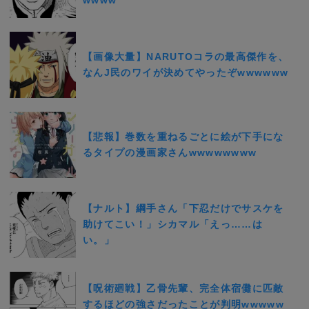
wwww
【画像大量】NARUTOコラの最高傑作を、
なんJ民のワイが決めてやったぞwwwwww
【悲報】巻数を重ねるごとに絵が下手にな
るタイプの漫画家さんwwwwwwww
【ナルト】綱手さん「下忍だけでサスケを
助けてこい！」シカマル「えっ……は
い。」
【呪術廻戦】乙骨先輩、完全体宿儺に匹敵
するほどの強さだったことが判明wwwww