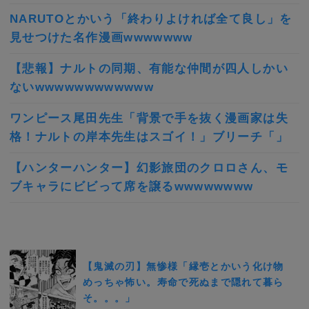
NARUTOとかいう「終わりよければ全て良し」を
見せつけた名作漫画wwwwwww
【悲報】ナルトの同期、有能な仲間が四人しかい
ないwwwwwwwwwwww
ワンピース尾田先生「背景で手を抜く漫画家は失
格！ナルトの岸本先生はスゴイ！」ブリーチ「」
【ハンターハンター】幻影旅団のクロロさん、モ
ブキャラにビビって席を譲るwwwwwwww
【鬼滅の刃】無惨様「縁壱とかいう化け物
めっちゃ怖い。寿命で死ぬまで隠れて暮ら
そ。。。」