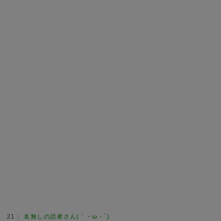
21
：
名無しの読者さん(｀・ω・´)