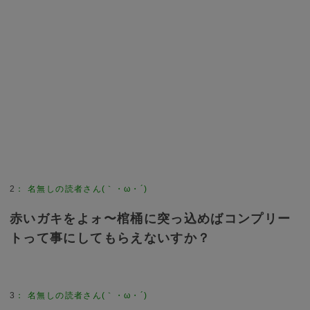
2
：
名無しの読者さん(｀・ω・´)
赤いガキをよォ〜棺桶に突っ込めばコンプリー
トって事にしてもらえないすか？
3
：
名無しの読者さん(｀・ω・´)