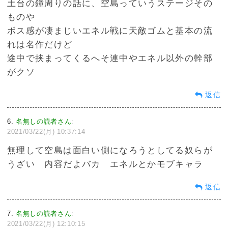
土台の鐘周りの話に、空島っていうステージその
ものや
ボス感が凄まじいエネル戦に天敵ゴムと基本の流
れは名作だけど
途中で挟まってくるへそ連中やエネル以外の幹部
がクソ
返信
6
名無しの読者さん
:
2021/03/22(月) 10:37:14
無理して空島は面白い側になろうとしてる奴らが
うざい 内容だよバカ エネルとかモブキャラ
返信
7
名無しの読者さん
:
2021/03/22(月) 12:10:15