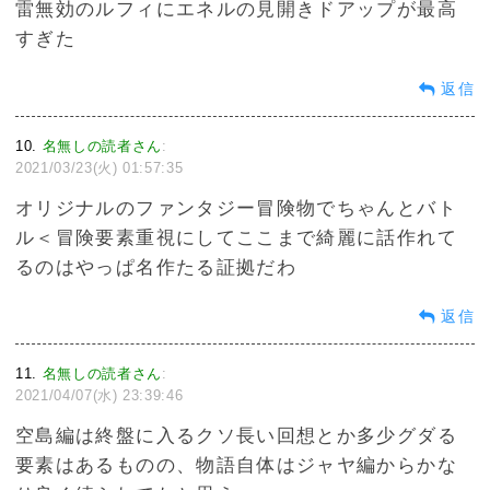
雷無効のルフィにエネルの見開きドアップが最高
すぎた
返信
10
名無しの読者さん
:
2021/03/23(火) 01:57:35
オリジナルのファンタジー冒険物でちゃんとバト
ル＜冒険要素重視にしてここまで綺麗に話作れて
るのはやっぱ名作たる証拠だわ
返信
11
名無しの読者さん
:
2021/04/07(水) 23:39:46
空島編は終盤に入るクソ長い回想とか多少グダる
要素はあるものの、物語自体はジャヤ編からかな