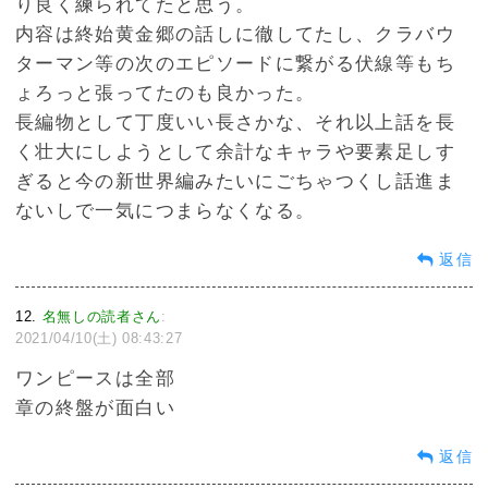
り良く練られてたと思う。
内容は終始黄金郷の話しに徹してたし、クラバウ
ターマン等の次のエピソードに繋がる伏線等もち
ょろっと張ってたのも良かった。
長編物として丁度いい長さかな、それ以上話を長
く壮大にしようとして余計なキャラや要素足しす
ぎると今の新世界編みたいにごちゃつくし話進ま
ないしで一気につまらなくなる。
返信
12
名無しの読者さん
:
2021/04/10(土) 08:43:27
ワンピースは全部
章の終盤が面白い
返信