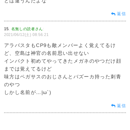
とは違うんだよな
返信
15
名無しの読者さん
:
2021/06/12(土) 08:56:21
アラバスタもCP9も敵メンバーよく覚えてるけ
ど、空島は神官の名前思い出せない
インパクト初めてやってきたメガネのやつだけ顔
までは覚えてるけど
味方はペガサスのおじさんとバズーカ持った刺青
のやつ
しかし名前が…|ω`)
返信