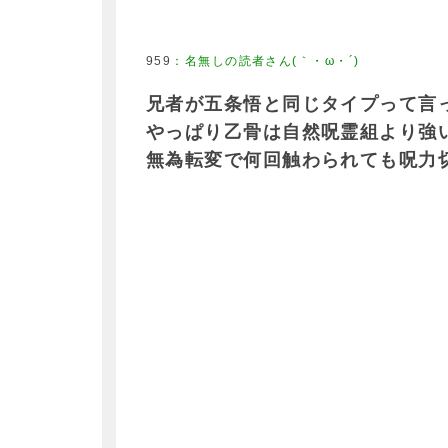
959
：
名無しの読者さん(｀・ω・´)
兄者が五条悟と同じタイプって言
やっぱり乙骨は自然呪霊組より強
無為転変で何回触わられても呪力