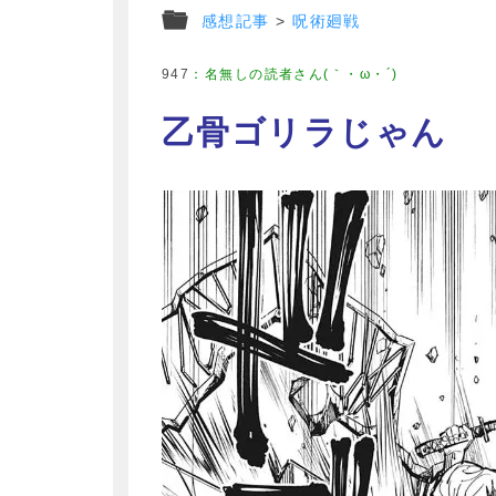
感想記事
>
呪術廻戦
947
：
名無しの読者さん(｀・ω・´)
乙骨ゴリラじゃん