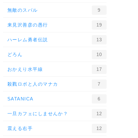
無敵のスバル
9
来見沢善彦の愚行
19
ハーレム勇者伝説
13
どろん
10
おかえり水平線
17
殺戮ロボと人のマナカ
7
SATANICA
6
一旦カフェにしませんか？
12
震える右手
12