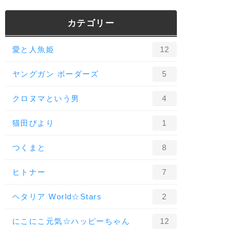
カテゴリー
愛と人魚姫
12
ヤングガン ボーダーズ
5
クロヌマという男
4
猫田びより
1
つくまと
8
ヒトナー
7
ヘタリア World☆Stars
2
にこにこ元気☆ハッピーちゃん
12