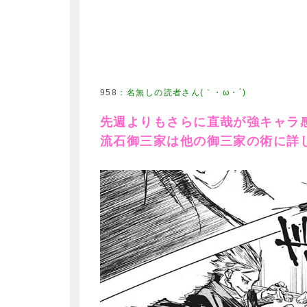
958
：
名無しの読者さん(｀・ω・´)
先週よりもさらに直哉が強キャラ
流石御三家は他の御三家の術に詳