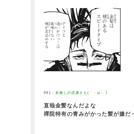
991
：
名無しの読者さん(｀・ω・´)
直哉金髪なんだよな
禪院特有の青みがかった髪が嫌だ