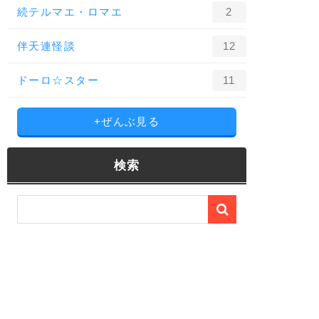
続テルマエ・ロマエ
2
伴天連怪談
12
ドーロ☆スター
11
+ぜんぶ見る
検索