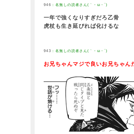
946
：
名無しの読者さん(｀・ω・´)
一年で強くなりすぎだろ乙骨
虎杖も生き延びれば化けるな
943
：
名無しの読者さん(｀・ω・´)
お兄ちゃんマジで良いお兄ちゃん