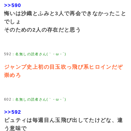
>>590
悔いは沙織とふみと3人で再会できなかったこと
でしょ
そのための2人の存在だと思う
592
：
名無しの読者さん(｀・ω・´)
ジャンプ史上初の目玉吹っ飛び系ヒロインだぞ
崇めろ
602
：
名無しの読者さん(｀・ω・´)
>>592
ビュティは毎週目ん玉飛び出してたけどな、違
う意味で