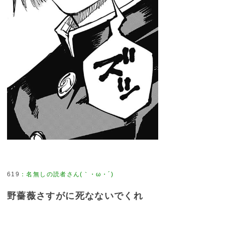
619
：
名無しの読者さん(｀・ω・´)
野薔薇さすがに死なないでくれ