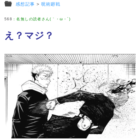
感想記事
>
呪術廻戦
568
：
名無しの読者さん(｀・ω・´)
え？マジ？