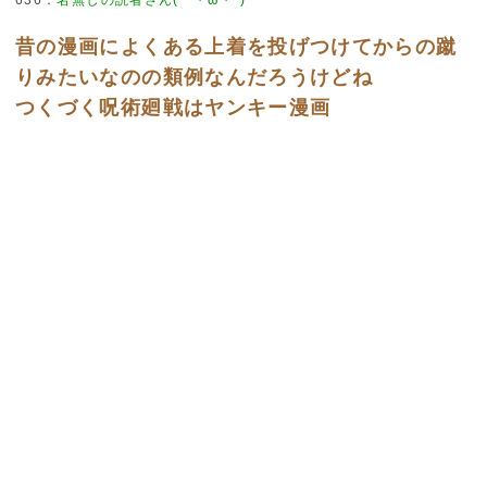
636
：
名無しの読者さん(｀・ω・´)
昔の漫画によくある上着を投げつけてからの蹴
りみたいなのの類例なんだろうけどね
つくづく呪術廻戦はヤンキー漫画