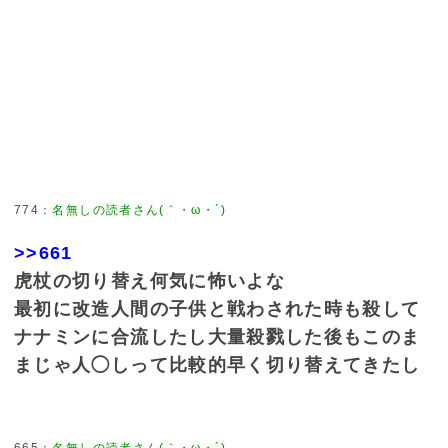
774
：
名無しの読者さん(｀・ω・´)
>>661
虎杖の切り替え何気に怖いよな
最初に改造人間の子供と戦わされた時も殺して
ナナミンに合流したし大量殺戮した後もこのま
まじゃ人◯しって比較的早く切り替えてきたし
665
：
名無しの読者さん(｀・ω・´)