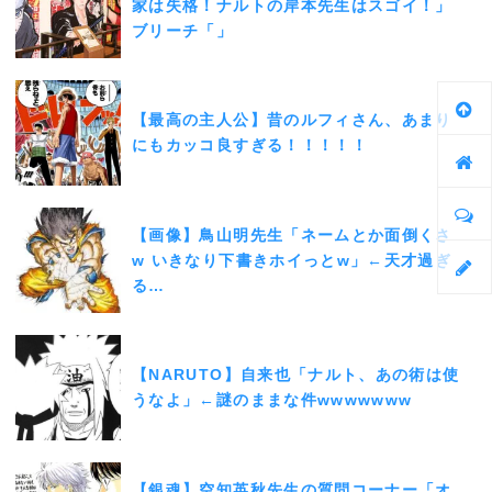
家は失格！ナルトの岸本先生はスゴイ！」
ブリーチ「」
【最高の主人公】昔のルフィさん、あまり
にもカッコ良すぎる！！！！！
【画像】鳥山明先生「ネームとか面倒くさ
w いきなり下書きホイっとw」←天才過ぎ
る…
【NARUTO】自来也「ナルト、あの術は使
うなよ」←謎のままな件wwwwwww
【銀魂】空知英秋先生の質問コーナー「オ