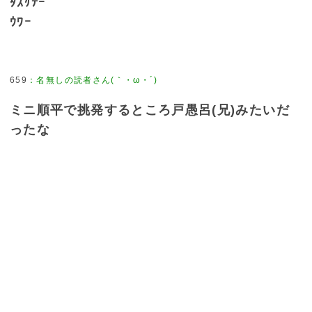
ﾀｽｹﾃｰ
ｳﾜｰ
659
：
名無しの読者さん(｀・ω・´)
ミニ順平で挑発するところ戸愚呂(兄)みたいだ
ったな