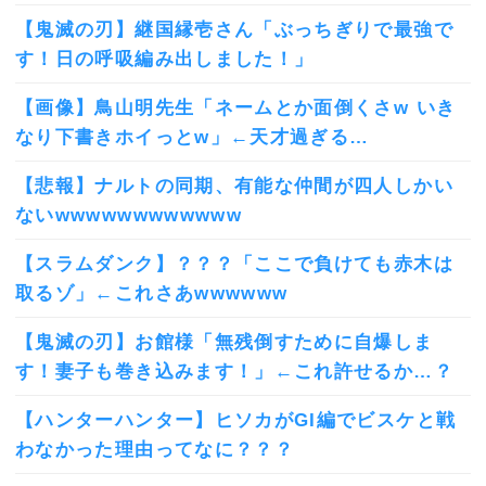
【鬼滅の刃】継国縁壱さん「ぶっちぎりで最強で
す！日の呼吸編み出しました！」
【画像】鳥山明先生「ネームとか面倒くさw いき
なり下書きホイっとw」←天才過ぎる…
【悲報】ナルトの同期、有能な仲間が四人しかい
ないwwwwwwwwwwww
【スラムダンク】？？？「ここで負けても赤木は
取るゾ」←これさあwwwwww
【鬼滅の刃】お館様「無残倒すために自爆しま
す！妻子も巻き込みます！」←これ許せるか…？
【ハンターハンター】ヒソカがGI編でビスケと戦
わなかった理由ってなに？？？