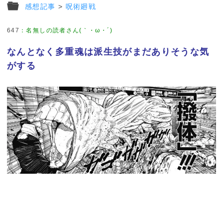
感想記事
>
呪術廻戦
647
：
名無しの読者さん(｀・ω・´)
なんとなく多重魂は派生技がまだありそうな気
がする