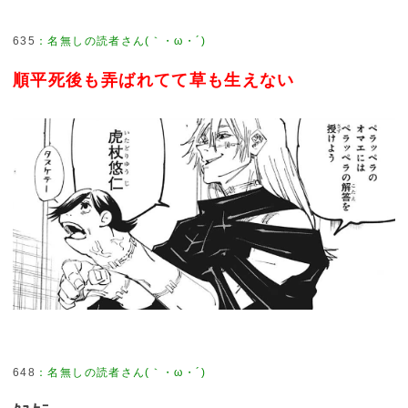
635
：
名無しの読者さん(｀・ω・´)
順平死後も弄ばれてて草も生えない
648
：
名無しの読者さん(｀・ω・´)