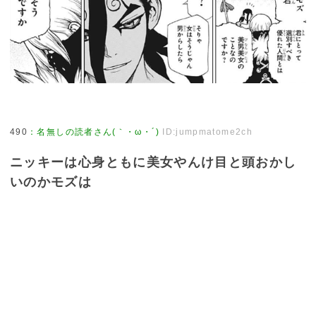
490
：
名無しの読者さん(｀・ω・´)
ID:jumpmatome2ch
ニッキーは心身ともに美女やんけ目と頭おかし
いのかモズは