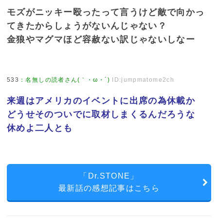
モズがニッキー殴ったって言うけど敵で向かっ
てきたからしょうがないんじゃない？
金狼やマグマほど容赦ない訳じゃないしなー
533
：
名無しの読者さん(｀・ω・´)
ID:jumpmatome2ch
来週はアメリカのイベントに出席の為休載か
どうせそのついでに取材しまくるんだろうな
休めよ二人とも
「Dr.STONE」
最新話の感想記事はこちら