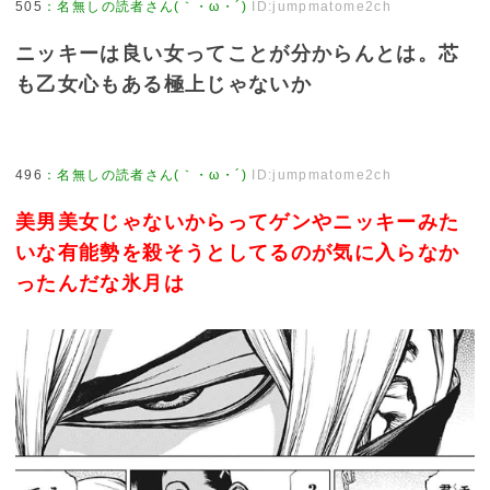
505
：
名無しの読者さん(｀・ω・´)
ID:jumpmatome2ch
ニッキーは良い女ってことが分からんとは。芯
も乙女心もある極上じゃないか
496
：
名無しの読者さん(｀・ω・´)
ID:jumpmatome2ch
美男美女じゃないからってゲンやニッキーみた
いな有能勢を殺そうとしてるのが気に入らなか
ったんだな氷月は