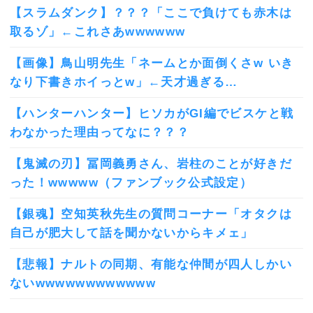
【スラムダンク】？？？「ここで負けても赤木は
取るゾ」←これさあwwwwww
【画像】鳥山明先生「ネームとか面倒くさw いき
なり下書きホイっとw」←天才過ぎる…
【ハンターハンター】ヒソカがGI編でビスケと戦
わなかった理由ってなに？？？
【鬼滅の刃】冨岡義勇さん、岩柱のことが好きだ
った！wwwww（ファンブック公式設定）
【銀魂】空知英秋先生の質問コーナー「オタクは
自己が肥大して話を聞かないからキメェ」
【悲報】ナルトの同期、有能な仲間が四人しかい
ないwwwwwwwwwwww