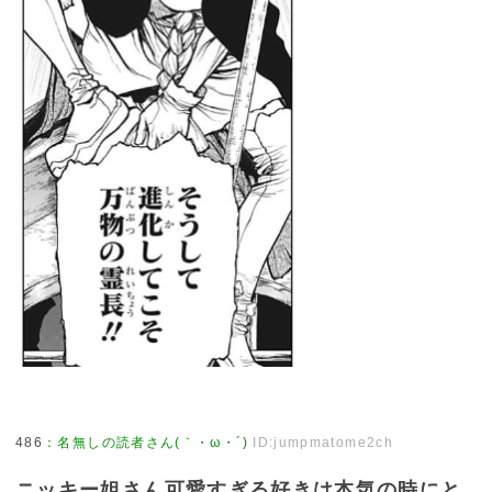
486
：
名無しの読者さん(｀・ω・´)
ID:jumpmatome2ch
ニッキー姐さん可愛すぎる好きは本気の時にと