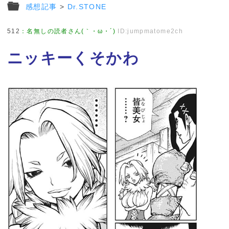
感想記事
>
Dr.STONE
512
：
名無しの読者さん(｀・ω・´)
ID:jumpmatome2ch
ニッキーくそかわ