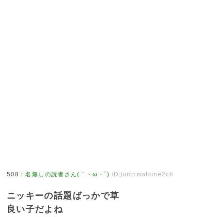
508
：
名無しの読者さん(｀・ω・´)
ID:jumpmatome2ch
ニッキーの話題ばっかで草
良い子だよね