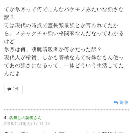
てか氷月って何でこんなバケモノみたいな強さな
訳？
司は現代の時点で霊長類最強とか言われてたか
ら、メチャクチャ強い格闘家なんだなってわかる
けど
氷月は何、凄腕暗殺者か何かだった訳？
現代人が槍術、しかも管槍なんて特殊なもん使っ
てあの強さになるって、一体どういう生活してた
んだよ
1件
返信
4
名無しの読者さん
:
2019/11/19(火) 17:11:18