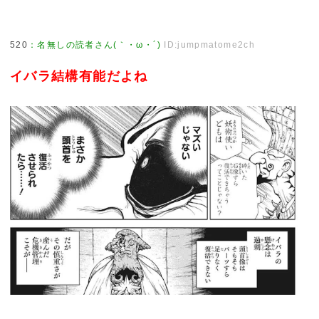
520
：
名無しの読者さん(｀・ω・´)
ID:jumpmatome2ch
イバラ結構有能だよね