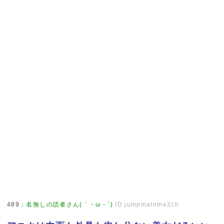
489
：
名無しの読者さん(｀・ω・´)
ID:jumpmatome2ch