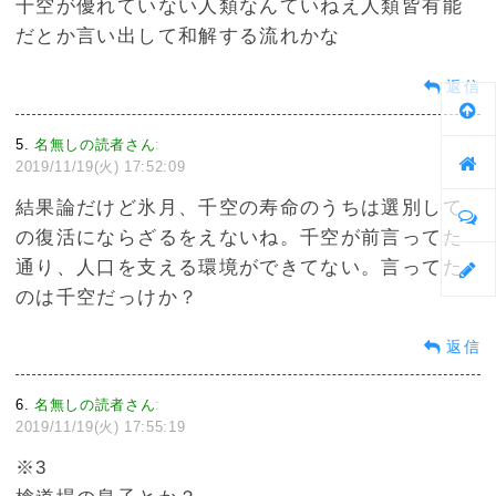
千空が優れていない人類なんていねえ人類皆有能
だとか言い出して和解する流れかな
返信
5
名無しの読者さん
:
2019/11/19(火) 17:52:09
結果論だけど氷月、千空の寿命のうちは選別して
の復活にならざるをえないね。千空が前言ってた
通り、人口を支える環境ができてない。言ってた
のは千空だっけか？
返信
6
名無しの読者さん
:
2019/11/19(火) 17:55:19
※3