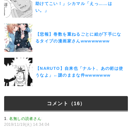
助けてこい！」シカマル「えっ……は
い。」
【悲報】巻数を重ねるごとに絵が下手にな
るタイプの漫画家さんwwwwwwww
【NARUTO】自来也「ナルト、あの術は使
うなよ」←謎のままな件wwwwwww
コメント（16）
1
名無しの読者さん
:
2019/11/19(火) 14:34:04