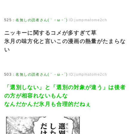
525
：
名無しの読者さん(｀・ω・´)
ID:jumpmatome2ch
ニッキーに関するコメが多すぎて草
氷月の味方化と言いこの漫画の熱量がたまらな
い
503
：
名無しの読者さん(｀・ω・´)
ID:jumpmatome2ch
「選別しない」と「選別の対象が違う」は後者
の方が相容れないもんな
なんだかんだ氷月も合理的だねぇ