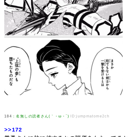
184
：
名無しの読者さん(｀・ω・´)
ID:jumpmatome2ch
>>172