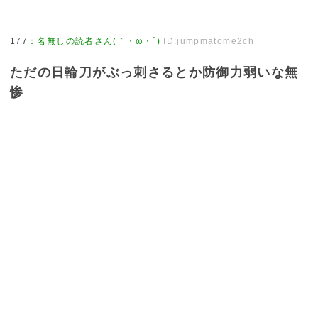
177
：
名無しの読者さん(｀・ω・´)
ID:jumpmatome2ch
ただの日輪刀がぶっ刺さるとか防御力弱いな無
惨