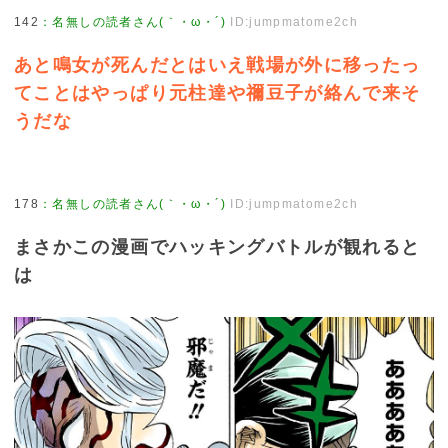
142
：
名無しの読者さん(｀・ω・´)
ID:jumpmatome2ch
あと鳴女が死んだとはいえ戦場が外に移ったっ
てことはやっぱり元柱達や禰豆子が絡んで来そ
うだな
178
：
名無しの読者さん(｀・ω・´)
ID:jumpmatome2ch
まさかこの漫画でハッキングバトルが観れると
は