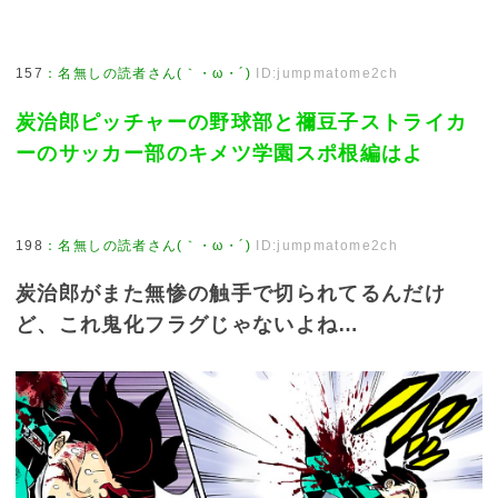
157
：
名無しの読者さん(｀・ω・´)
ID:jumpmatome2ch
炭治郎ピッチャーの野球部と禰豆子ストライカ
ーのサッカー部のキメツ学園スポ根編はよ
198
：
名無しの読者さん(｀・ω・´)
ID:jumpmatome2ch
炭治郎がまた無惨の触手で切られてるんだけ
ど、これ鬼化フラグじゃないよね…