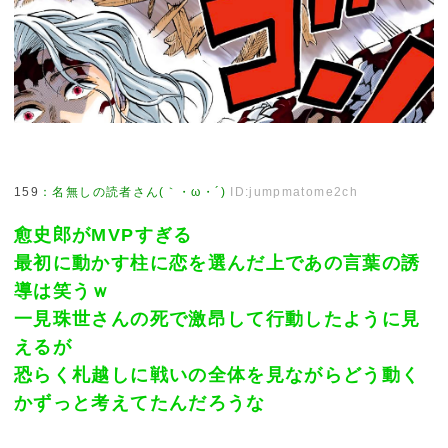
159
：
名無しの読者さん(｀・ω・´)
ID:jumpmatome2ch
愈史郎がMVPすぎる
最初に動かす柱に恋を選んだ上であの言葉の誘
導は笑うｗ
一見珠世さんの死で激昂して行動したように見
えるが
恐らく札越しに戦いの全体を見ながらどう動く
かずっと考えてたんだろうな