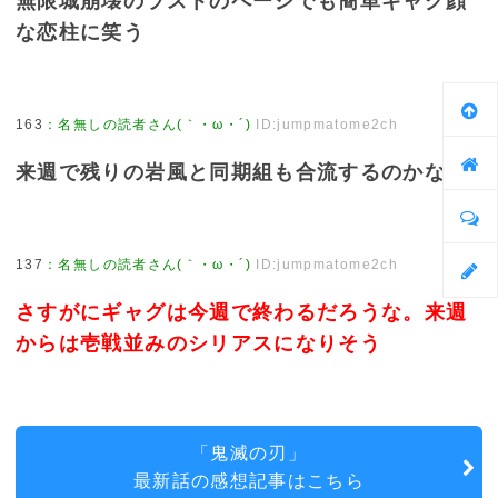
無限城崩壊のラストのページでも簡単ギャグ顔
な恋柱に笑う
163
：
名無しの読者さん(｀・ω・´)
ID:jumpmatome2ch
来週で残りの岩風と同期組も合流するのかな
137
：
名無しの読者さん(｀・ω・´)
ID:jumpmatome2ch
さすがにギャグは今週で終わるだろうな。来週
からは壱戦並みのシリアスになりそう
「鬼滅の刃」
最新話の感想記事はこちら