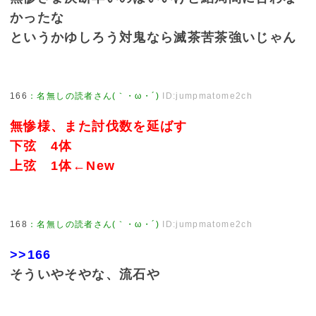
かったな
というかゆしろう対鬼なら滅茶苦茶強いじゃん
166
：
名無しの読者さん(｀・ω・´)
ID:jumpmatome2ch
無惨様、また討伐数を延ばす
下弦 4体
上弦 1体←New
168
：
名無しの読者さん(｀・ω・´)
ID:jumpmatome2ch
>>166
そういやそやな、流石や