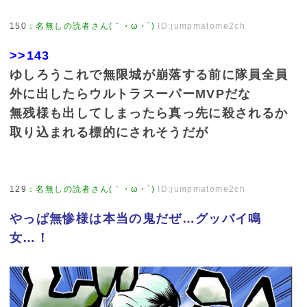
150
：
名無しの読者さん(｀・ω・´)
ID:jumpmatome2ch
>>143
ゆしろうこれで無限城が崩落する前に隊員全員
外に出したらウルトラスーパーMVPだな
無残様も出してしまったら真っ先に殺されるか
取り込まれる標的にされそうだが
129
：
名無しの読者さん(｀・ω・´)
ID:jumpmatome2ch
やっぱ無惨様は本当の鬼だぜ…グッバイ鳴
女…！