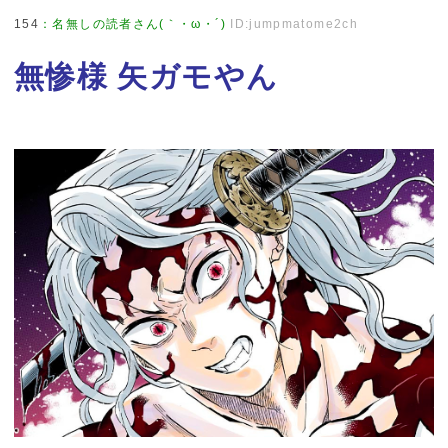
154
：
名無しの読者さん(｀・ω・´)
ID:jumpmatome2ch
無惨様 矢ガモやん