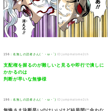
156
：
名無しの読者さん(｀・ω・´)
ID:jumpmatome2ch
支配権を握るのが難しいと見るや即行で潰しに
かかるのは
判断が早いな無惨様
196
：
名無しの読者さん(｀・ω・´)
ID:jumpmatome2ch
無惨さま決断早いのはいいけど結局間に合わな