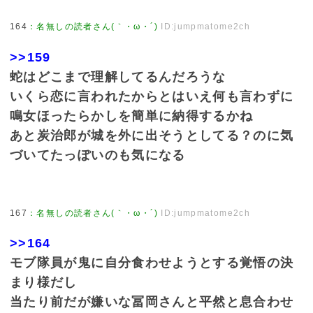
164
：
名無しの読者さん(｀・ω・´)
ID:jumpmatome2ch
>>159
蛇はどこまで理解してるんだろうな
いくら恋に言われたからとはいえ何も言わずに
鳴女ほったらかしを簡単に納得するかね
あと炭治郎が城を外に出そうとしてる？のに気
づいてたっぽいのも気になる
167
：
名無しの読者さん(｀・ω・´)
ID:jumpmatome2ch
>>164
モブ隊員が鬼に自分食わせようとする覚悟の決
まり様だし
当たり前だが嫌いな冨岡さんと平然と息合わせ