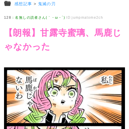
感想記事
>
鬼滅の刃
128
：
名無しの読者さん(｀・ω・´)
ID:jumpmatome2ch
【朗報】甘露寺蜜璃、馬鹿じ
ゃなかった