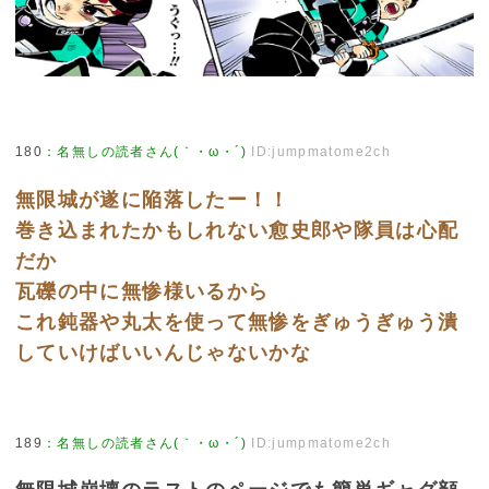
180
：
名無しの読者さん(｀・ω・´)
ID:jumpmatome2ch
無限城が遂に陥落したー！！
巻き込まれたかもしれない愈史郎や隊員は心配
だか
瓦礫の中に無惨様いるから
これ鈍器や丸太を使って無惨をぎゅうぎゅう潰
していけばいいんじゃないかな
189
：
名無しの読者さん(｀・ω・´)
ID:jumpmatome2ch