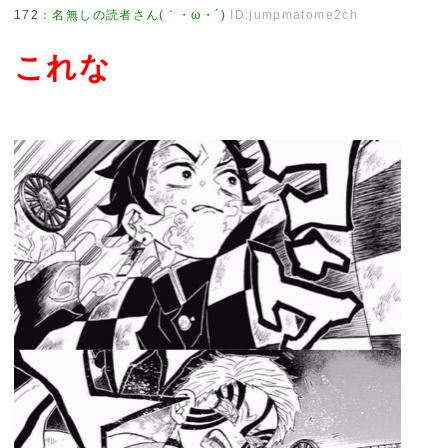
172
：
名無しの読者さん(｀・ω・´)
ID:jumpmatome2ch
これな