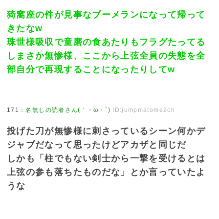
猗窩座の件が見事なブーメランになって帰って
きたなw
珠世様吸収で童磨の食あたりもフラグたってる
しまさか無惨様、ここから上弦全員の失態を全
部自分で再現することになったりしてw
171
：
名無しの読者さん(｀・ω・´)
ID:jumpmatome2ch
投げた刀が無惨様に刺さっているシーン何かデ
ジャブだなって思ったけどアカザと同じだ
しかも「柱でもない剣士から一撃を受けるとは
上弦の参も落ちたものだな」とか言っていたよ
うな