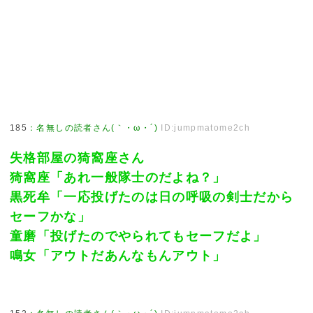
185
：
名無しの読者さん(｀・ω・´)
ID:jumpmatome2ch
失格部屋の猗窩座さん
猗窩座「あれ一般隊士のだよね？」
黒死牟「一応投げたのは日の呼吸の剣士だから
セーフかな」
童磨「投げたのでやられてもセーフだよ」
鳴女「アウトだあんなもんアウト」