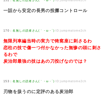
152
：
名無しの読者さん(｀・ω・´)
ID:jumpmatome2ch
一話から安定の長男の投擲コントロール
170
：
名無しの読者さん(｀・ω・´)
ID:jumpmatome2ch
無限列車編当時の実力で猗窩座に刺さるわ
恋柱の技で傷一つ付かなかった無惨の頭に刺さ
るわで
炭治郎最強の技はあの刀投げなのでは？
153
：
名無しの読者さん(｀・ω・´)
ID:jumpmatome2ch
刃物を扱うのに定評のある炭治郎