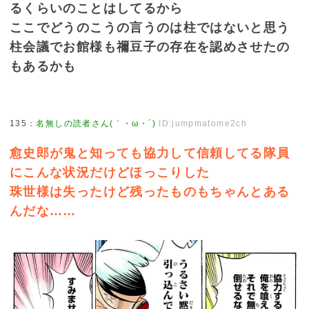
るくらいのことはしてるから
ここでどうのこうの言うのは柱ではないと思う
柱会議でお館様も禰豆子の存在を認めさせたの
もあるかも
135
：
名無しの読者さん(｀・ω・´)
ID:jumpmatome2ch
愈史郎が鬼と知っても協力して信頼してる隊員
にこんな状況だけどほっこりした
珠世様は失ったけど残ったものもちゃんとある
んだな……