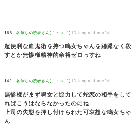
188
：
名無しの読者さん(｀・ω・´)
ID:jumpmatome2ch
超便利な血鬼術を持つ鳴女ちゃんを躊躇なく殺
すとか無惨様精神的余裕ゼロっすね
141
：
名無しの読者さん(｀・ω・´)
ID:jumpmatome2ch
無惨様がまず鳴女と協力して蛇恋の相手をして
ればこうはならなかったのにね
上司の失態を押し付けられた可哀想な鳴女ちゃ
ん