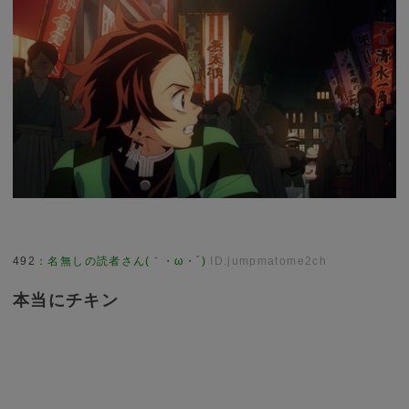
492
：
名無しの読者さん(｀・ω・´)
ID:jumpmatome2ch
本当にチキン