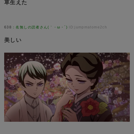
草生えた
638
：
名無しの読者さん(｀・ω・´)
ID:jumpmatome2ch
美しい