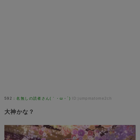
592
：
名無しの読者さん(｀・ω・´)
ID:jumpmatome2ch
大神かな？