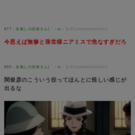
677
：
名無しの読者さん(｀・ω・´)
ID:jumpmatome2ch
今思えば無惨と珠世様ニアミスで危なすぎだろ
680
：
名無しの読者さん(｀・ω・´)
ID:jumpmatome2ch
関俊彦のこういう役ってほんとに怪しい感じが
出るな