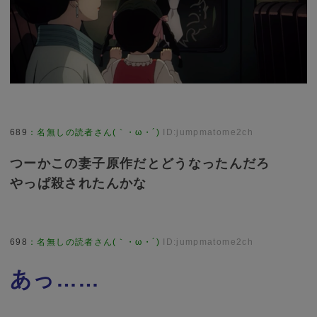
689
：
名無しの読者さん(｀・ω・´)
ID:jumpmatome2ch
つーかこの妻子原作だとどうなったんだろ
やっぱ殺されたんかな
698
：
名無しの読者さん(｀・ω・´)
ID:jumpmatome2ch
あっ……