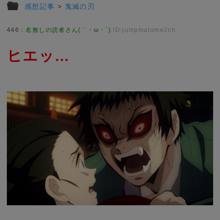
感想記事
>
鬼滅の刃
446
：
名無しの読者さん(｀・ω・´)
ID:jumpmatome2ch
ヒエッ…