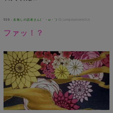
559
：
名無しの読者さん(｀・ω・´)
ID:jumpmatome2ch
ファッ！？