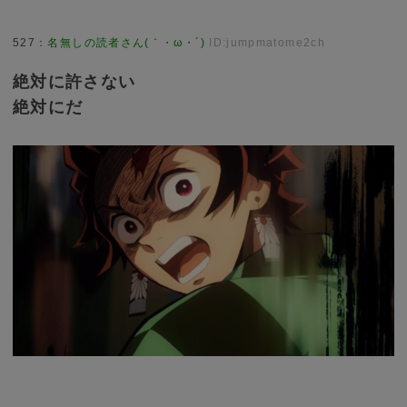
527
：
名無しの読者さん(｀・ω・´)
ID:jumpmatome2ch
絶対に許さない
絶対にだ