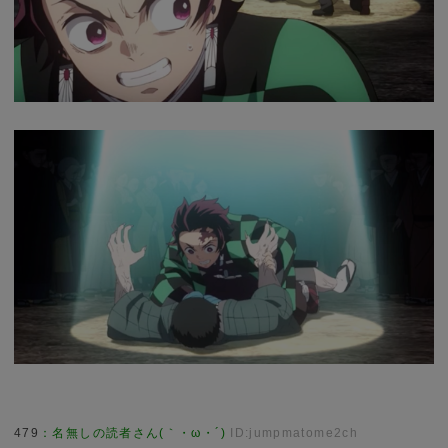
479
：
名無しの読者さん(｀・ω・´)
ID:jumpmatome2ch