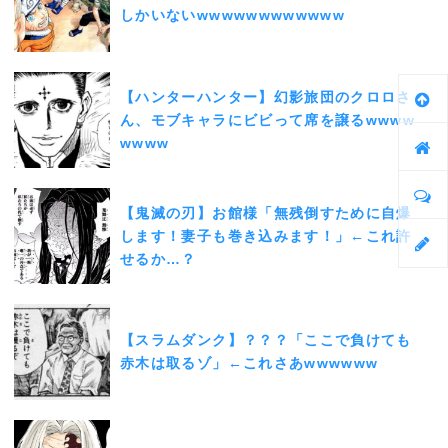
しかいないwwwwwwwwwwww
【ハンターハンター】幻影旅団のクロロさ
ん、モブキャラにビビって席を譲るwwww
wwww
【鬼滅の刃】お館様「無残倒すために自爆
します！妻子も巻き込みます！」←これ許
せるか…？
【スラムダンク】？？？「ここで負けても
赤木は取るゾ」←これさあwwwwww