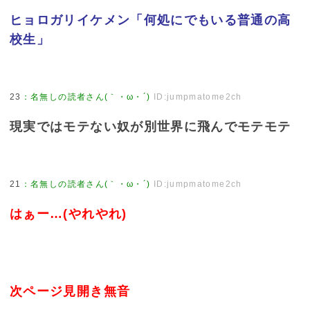
ヒョロガリイケメン「何処にでもいる普通の高
校生」
23
：
名無しの読者さん(｀・ω・´)
ID:jumpmatome2ch
現実ではモテない奴が別世界に飛んでモテモテ
21
：
名無しの読者さん(｀・ω・´)
ID:jumpmatome2ch
はぁー…(やれやれ)
次ページ見開き無音