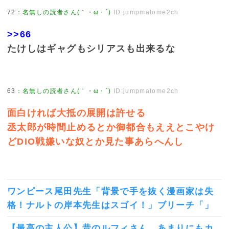
72
：
名無しの読者さん(｀・ω・´)
ID:jumpmatome2ch
>>66
たけしはギャグもシリアスも出来るな
63
：
名無しの読者さん(｀・ω・´)
ID:jumpmatome2ch
面白ければ大抵の展開は許せる
丞太郎が時間止めるとか御都合もええとこやけ
どDIO戦嫌いな奴とか見た事あらへんし
ワンピース尾田先生「背景で手を抜く漫画家は失
格！ナルトの岸本先生はスゴイ！」ブリーチ「」
【最高の主人公】昔のルフィさん、あまりにもカ