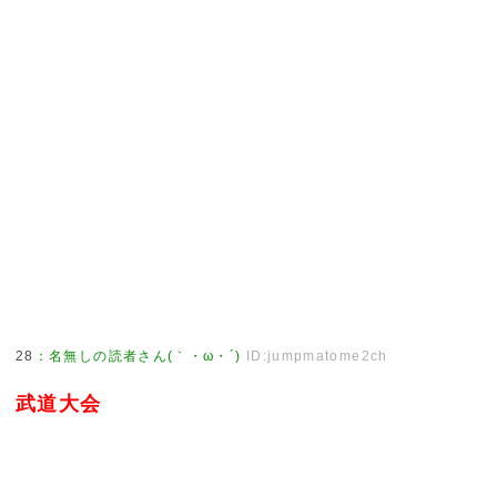
28
：
名無しの読者さん(｀・ω・´)
ID:jumpmatome2ch
武道大会