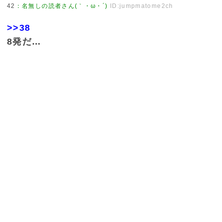
42
：
名無しの読者さん(｀・ω・´)
ID:jumpmatome2ch
>>38
8発だ…