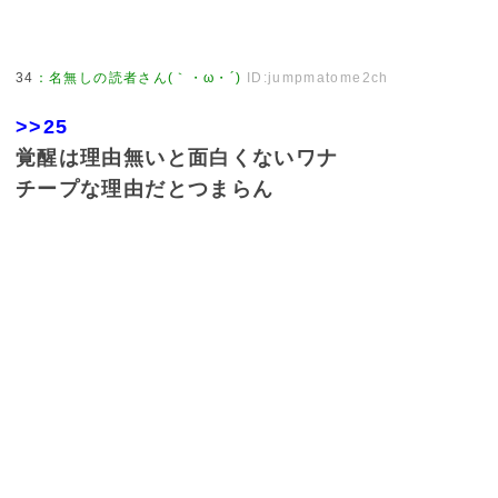
34
：
名無しの読者さん(｀・ω・´)
ID:jumpmatome2ch
>>25
覚醒は理由無いと面白くないワナ
チープな理由だとつまらん