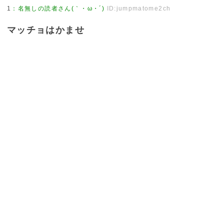
1
：
名無しの読者さん(｀・ω・´)
ID:jumpmatome2ch
マッチョはかませ