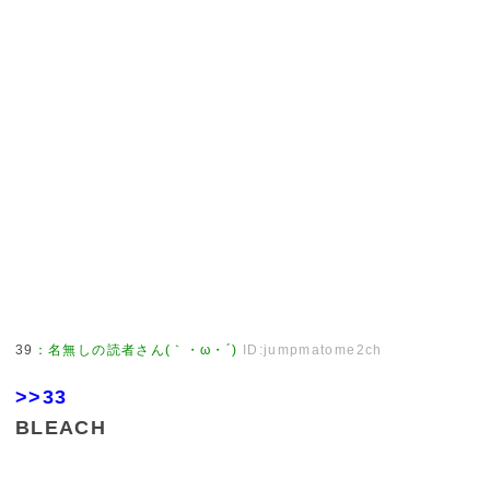
39
：
名無しの読者さん(｀・ω・´)
ID:jumpmatome2ch
>>33
BLEACH