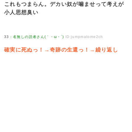
これもつまらん。デカい奴が噛ませって考えが
小人思想臭い
33
：
名無しの読者さん(｀・ω・´)
ID:jumpmatome2ch
確実に死ぬっ！→奇跡の生還っ！→繰り返し