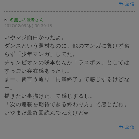
返信
5
名無しの読者さん
:
2017/02/09(木) 00:39:18
いやマジ面白かったよ。
ダンスという題材なのに、他のマンガに負けず劣
らず「少年マンガ」してた。
チャンピオンの咲本なんか「ラスボス」としては
すっごい存在感あったし。
まー、皆言う通り「円満終了」て感じするけどな
ー。
描きたい事描けた、て感じするし。
「次の連載を期待できる終わり方」て感じだわ。
いやまだ最終回読んでねえけどw
返信