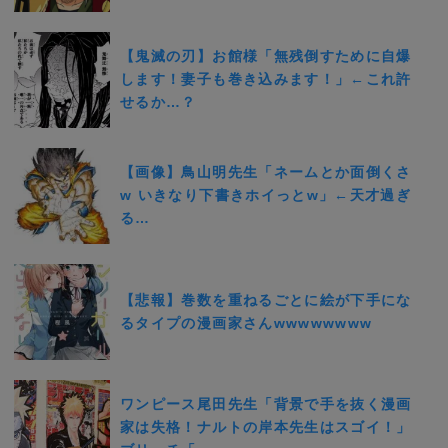
【鬼滅の刃】お館様「無残倒すために自爆
します！妻子も巻き込みます！」←これ許
せるか…？
【画像】鳥山明先生「ネームとか面倒くさ
w いきなり下書きホイっとw」←天才過ぎ
る…
【悲報】巻数を重ねるごとに絵が下手にな
るタイプの漫画家さんwwwwwwww
ワンピース尾田先生「背景で手を抜く漫画
家は失格！ナルトの岸本先生はスゴイ！」