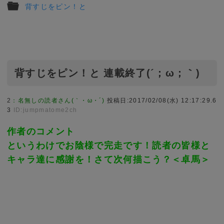
背すじをピン！と
背すじをピン！と 連載終了(´；ω；｀)
2
：
名無しの読者さん(｀・ω・´)
投稿日:2017/02/08(水) 12:17:29.6
3
ID:jumpmatome2ch
作者のコメント
というわけでお陰様で完走です！読者の皆様と
キャラ達に感謝を！さて次何描こう？＜卓馬＞