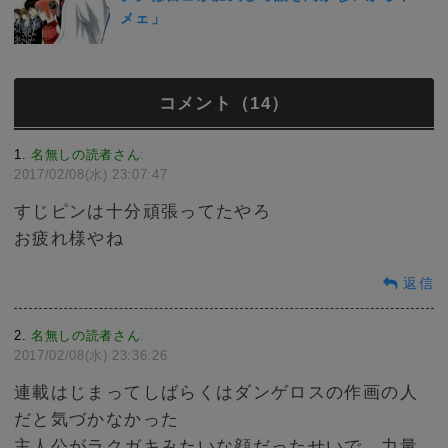
メェ」
コメント（14）
1
名無しの読者さん
:
2017/02/08(水) 23:07:47
すじピンは十分頑張ってたやろ
お疲れ様やね
返信
2
名無しの読者さん
:
2017/02/08(水) 23:36:26
連載はじまってしばらくはダンゲロスの作画の人
だと気づかなかった
主人公がラクガキみたいな顔だったせいで、力量