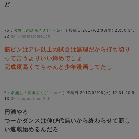
ど
75
：
名無しの読者さん(｀・ω・´)
投稿日:2017/02/08(水) 20:50:34.
22
ID:jumpmatome2ch
筋ピンはアレ以上の試合は無理だから打ち切り
って言うよりいい締めでしょ
完成度高くてちゃんと少年漫画してたし
6
：
名無しの読者さん(｀・ω・´)
投稿日:2017/02/08(水) 12:31:40.5
13
ID:jumpmatome2ch
円満やろ
つーかダンスは伸び代無いから終わらせて新し
い連載始めるんだろ