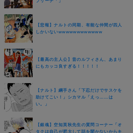
ブリーチ「」
【悲報】ナルトの同期、有能な仲間が四人
しかいないwwwwwwwwwwww
【最高の主人公】昔のルフィさん、あまり
にもカッコ良すぎる！！！！！
【ナルト】綱手さん「下忍だけでサスケを
助けてこい！」シカマル「えっ……は
い。」
【銀魂】空知英秋先生の質問コーナー「オ
タクは自己が肥大して話を聞かないからキ