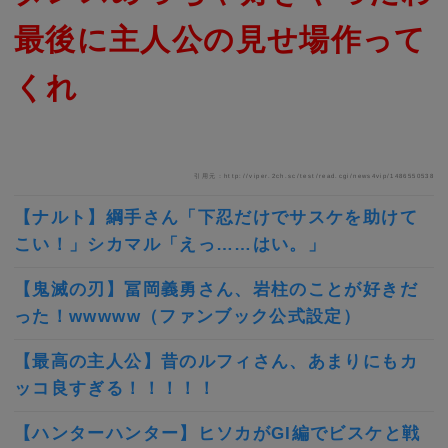
最後に主人公の見せ場作って
くれ
引用元：http://viper.2ch.sc/test/read.cgi/news4vip/1486550538
【ナルト】綱手さん「下忍だけでサスケを助けて
こい！」シカマル「えっ……はい。」
【鬼滅の刃】冨岡義勇さん、岩柱のことが好きだ
った！wwwww（ファンブック公式設定）
【最高の主人公】昔のルフィさん、あまりにもカ
ッコ良すぎる！！！！！
【ハンターハンター】ヒソカがGI編でビスケと戦