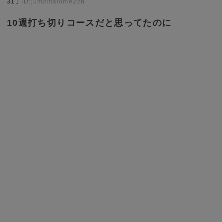
311
ID:jumpmatome2ch
10週打ち切りコースだと思ってたのに