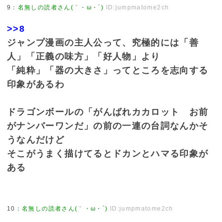
9
：
名無しの読者さん(｀・ω・´)
ID:jumpmatome2ch
>>8
ジャンプ漫画の主人公って、究極的には「善
人」「正義の味方」「好人物」より
「純粋」「器の大きさ」ってところを志向する
印象があるわ
ドラゴンボールの「がんばれカカロット お前
がナンバーワンだ」の前の一連の台詞なんかそ
うなんだけど
そこがうまく描けてるとドカンとハマる印象が
ある
10
：
名無しの読者さん(｀・ω・´)
ID:jumpmatome2ch