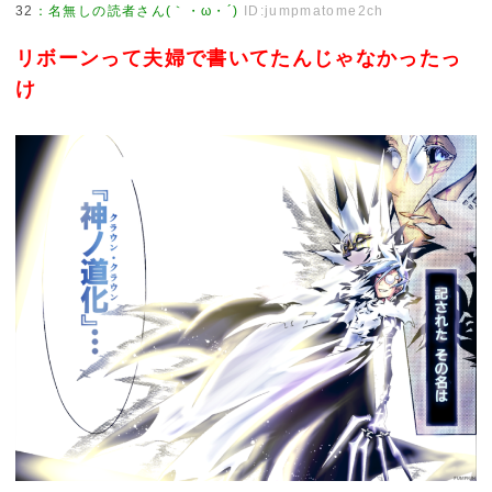
32
：
名無しの読者さん(｀・ω・´)
ID:jumpmatome2ch
リボーンって夫婦で書いてたんじゃなかったっ
け