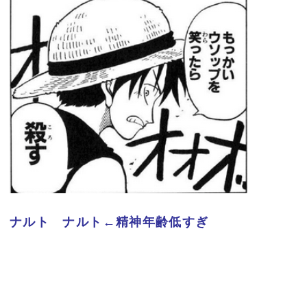
ナルト ナルト←精神年齢低すぎ