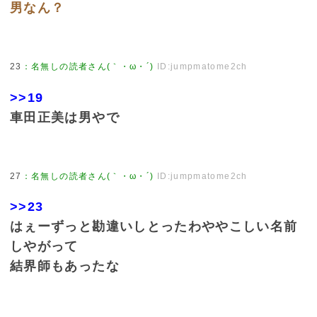
男なん？
23
：
名無しの読者さん(｀・ω・´)
ID:jumpmatome2ch
>>19
車田正美は男やで
27
：
名無しの読者さん(｀・ω・´)
ID:jumpmatome2ch
>>23
はぇーずっと勘違いしとったわややこしい名前
しやがって
結界師もあったな