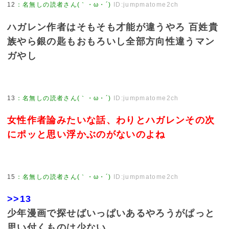
12
：
名無しの読者さん(｀・ω・´)
ID:jumpmatome2ch
ハガレン作者はそもそも才能が違うやろ 百姓貴
族やら銀の匙もおもろいし全部方向性違うマン
ガやし
13
：
名無しの読者さん(｀・ω・´)
ID:jumpmatome2ch
女性作者論みたいな話、わりとハガレンその次
にポッと思い浮かぶのがないのよね
15
：
名無しの読者さん(｀・ω・´)
ID:jumpmatome2ch
>>13
少年漫画で探せばいっぱいあるやろうがぱっと
思い付くものは少ない