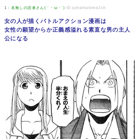
1
：
名無しの読者さん(｀・ω・´)
ID:jumpmatome2ch
女の人が描くバトルアクション漫画は
女性の願望からか正義感溢れる素直な男の主人
公になる