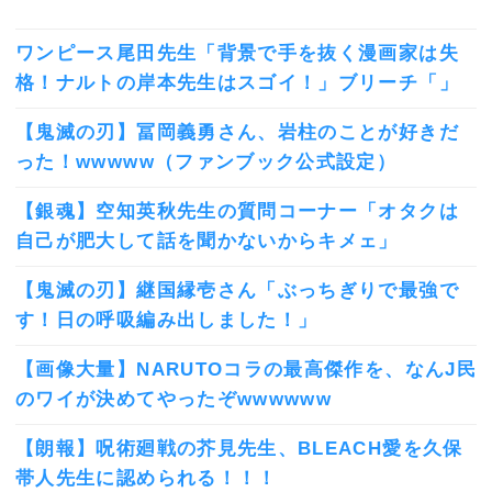
ワンピース尾田先生「背景で手を抜く漫画家は失
格！ナルトの岸本先生はスゴイ！」ブリーチ「」
【鬼滅の刃】冨岡義勇さん、岩柱のことが好きだ
った！wwwww（ファンブック公式設定）
【銀魂】空知英秋先生の質問コーナー「オタクは
自己が肥大して話を聞かないからキメェ」
【鬼滅の刃】継国縁壱さん「ぶっちぎりで最強で
す！日の呼吸編み出しました！」
【画像大量】NARUTOコラの最高傑作を、なんJ民
のワイが決めてやったぞwwwwww
【朗報】呪術廻戦の芥見先生、BLEACH愛を久保
帯人先生に認められる！！！