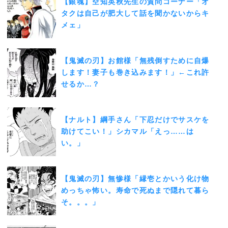
【銀魂】空知英秋先生の質問コーナー「オ
タクは自己が肥大して話を聞かないからキ
メェ」
【鬼滅の刃】お館様「無残倒すために自爆
します！妻子も巻き込みます！」←これ許
せるか…？
【ナルト】綱手さん「下忍だけでサスケを
助けてこい！」シカマル「えっ……は
い。」
【鬼滅の刃】無惨様「縁壱とかいう化け物
めっちゃ怖い。寿命で死ぬまで隠れて暮ら
そ。。。」