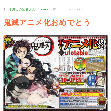
2
：
名無しの読者さん(｀・ω・´)
ID:jumpmatome2ch
鬼滅アニメ化おめでとう