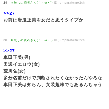
29
：
名無しの読者さん(｀・ω・´)
ID:jumpmatome2ch
>>27
お前は岩鬼正美を女だと思うタイプか
30
：
名無しの読者さん(｀・ω・´)
ID:jumpmatome2ch
>>27
車田正美(男)
田辺イエロウ(女)
荒川弘(女)
多分名前だけで判断されたくなかったんやろな
車田正美は知らん、女装趣味でもあるんちゃう