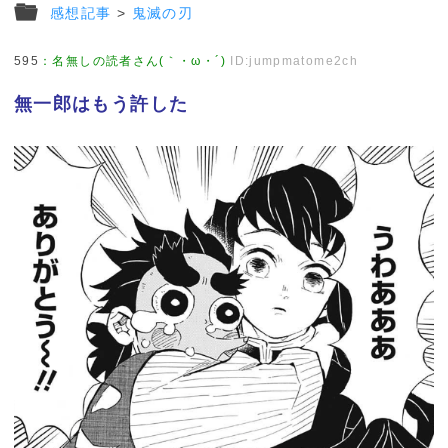
感想記事
>
鬼滅の刃
595
：
名無しの読者さん(｀・ω・´)
ID:jumpmatome2ch
無一郎はもう許した