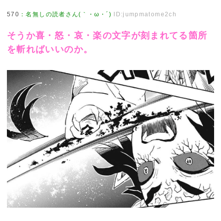
570
：
名無しの読者さん(｀・ω・´)
ID:jumpmatome2ch
そうか喜・怒・哀・楽の文字が刻まれてる箇所
を斬ればいいのか。