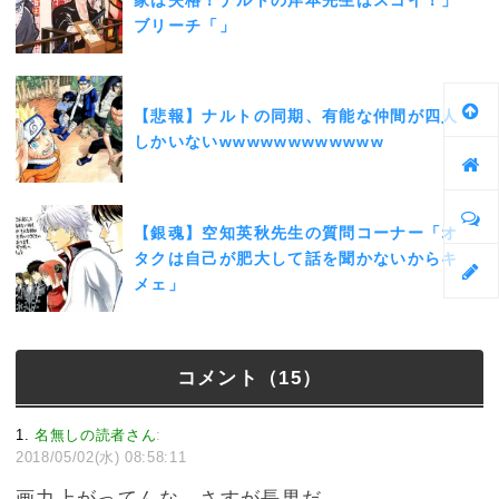
ブリーチ「」
【悲報】ナルトの同期、有能な仲間が四人
しかいないwwwwwwwwwwww
【銀魂】空知英秋先生の質問コーナー「オ
タクは自己が肥大して話を聞かないからキ
メェ」
コメント（15）
1
名無しの読者さん
:
2018/05/02(水) 08:58:11
画力上がってんな、さすが長男だ