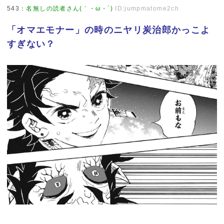
543
：
名無しの読者さん(｀・ω・´)
ID:jumpmatome2ch
「オマエモナー」の時のニヤリ炭治郎かっこよ
すぎない？