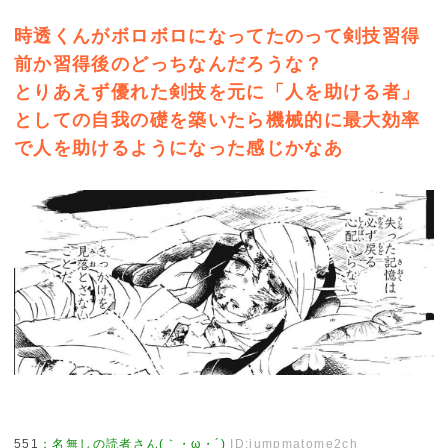
時透くんがボロボロになってたのって剣技習得
前か習得後のどっちなんだろうな？
とりあえず優れた剣技を元に「人を助ける者」
としての自我の礎を築いたら機械的に最大効率
で人を助けるようになった感じかなあ
551
：
名無しの読者さん(｀・ω・´)
ID:jumpmatome2ch