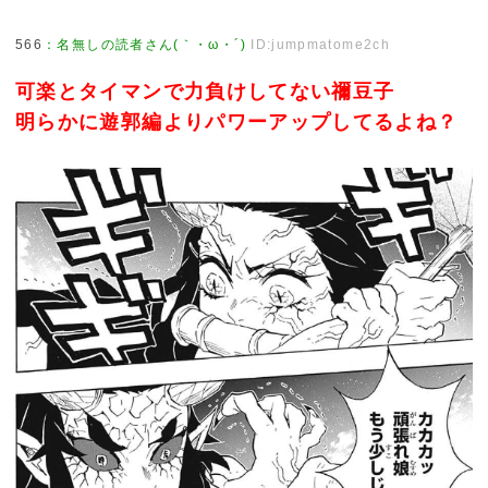
566
：
名無しの読者さん(｀・ω・´)
ID:jumpmatome2ch
可楽とタイマンで力負けしてない禰豆子
明らかに遊郭編よりパワーアップしてるよね？