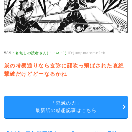
589
：
名無しの読者さん(｀・ω・´)
ID:jumpmatome2ch
炭の考察通りなら玄弥に顔吹っ飛ばされた哀絶
撃破だけどどーなるかね
「鬼滅の刃」
最新話の感想記事はこちら