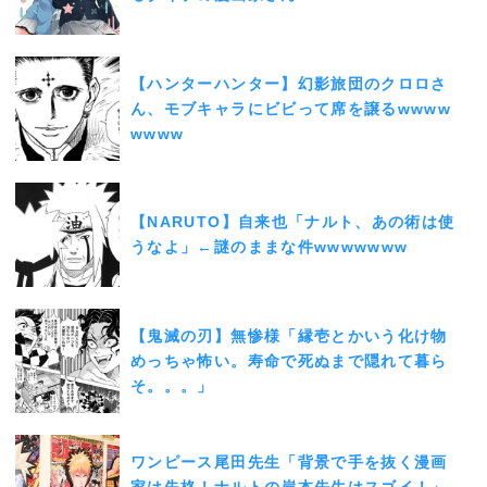
【ハンターハンター】幻影旅団のクロロさ
ん、モブキャラにビビって席を譲るwwww
wwww
【NARUTO】自来也「ナルト、あの術は使
うなよ」←謎のままな件wwwwwww
【鬼滅の刃】無惨様「縁壱とかいう化け物
めっちゃ怖い。寿命で死ぬまで隠れて暮ら
そ。。。」
ワンピース尾田先生「背景で手を抜く漫画
家は失格！ナルトの岸本先生はスゴイ！」