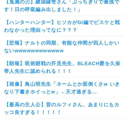
【鬼滅の刃】継国縁壱さん「ぶっちぎりで最強で
す！日の呼吸編み出しました！」
【ハンターハンター】ヒソカがGI編でビスケと戦
わなかった理由ってなに？？？
【悲報】ナルトの同期、有能な仲間が四人しかい
ないwwwwwwwwwwww
【朗報】呪術廻戦の芥見先生、BLEACH愛を久保
帯人先生に認められる！！！
【画像】鳥山明先生「ネームとか面倒くさw いき
なり下書きホイっとw」←天才過ぎる…
【最高の主人公】昔のルフィさん、あまりにもカ
ッコ良すぎる！！！！！