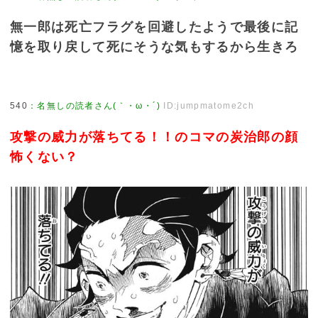
無一郎は死亡フラグを回避したようで最後に記
憶を取り戻して死にそうな気もするから生きろ
540
：
名無しの読者さん(｀・ω・´)
ID:jumpmatome2ch
攻撃の威力が落ちてる！！のコマの炭治郎の顔
怖くない？