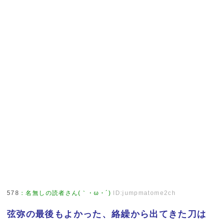
578
：
名無しの読者さん(｀・ω・´)
ID:jumpmatome2ch
弦弥の最後もよかった、絡繰から出てきた刀は