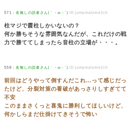
571
：
名無しの読者さん(｀・ω・´)
ID:jumpmatome2ch
柱マジで霞柱しかいないの？
何か勝ちそうな雰囲気なんだが、これだけの戦
力で勝ててしまったら音柱の立場が・・・。
558
：
名無しの読者さん(｀・ω・´)
ID:jumpmatome2ch
前回はどうやって倒すんだこれ…って感じだっ
たけど、分裂対策の看破があっさりしすぎてて
不安
このままさくっと喜鬼に勝利してほしいけど、
何かしらまだ仕掛けてきそうで怖い