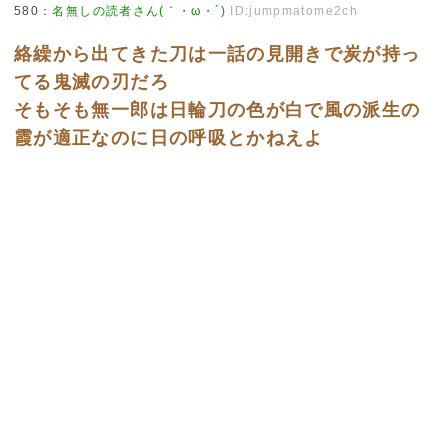
580
：
名無しの読者さん(｀・ω・´)
ID:jumpmatome2ch
絡繰から出てきた刀は一話の見開きで炭が持っ
てる鬼滅の刃だろ
そもそも無一郎は日輪刀の色が白で風の派生の
霞が適正なのに日の呼吸とかねえよ