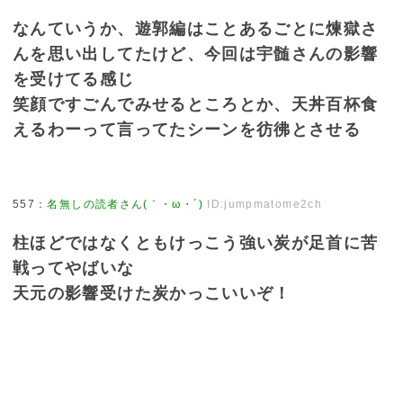
なんていうか、遊郭編はことあるごとに煉獄さ
んを思い出してたけど、今回は宇髄さんの影響
を受けてる感じ
笑顔ですごんでみせるところとか、天丼百杯食
えるわーって言ってたシーンを彷彿とさせる
557
：
名無しの読者さん(｀・ω・´)
ID:jumpmatome2ch
柱ほどではなくともけっこう強い炭が足首に苦
戦ってやばいな
天元の影響受けた炭かっこいいぞ！