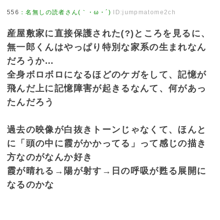
556
：
名無しの読者さん(｀・ω・´)
ID:jumpmatome2ch
産屋敷家に直接保護された(?)ところを見るに、
無一郎くんはやっぱり特別な家系の生まれなん
だろうか…
全身ボロボロになるほどのケガをして、記憶が
飛んだ上に記憶障害が起きるなんて、何があっ
たんだろう
過去の映像が白抜きトーンじゃなくて、ほんと
に「頭の中に霞がかかってる」って感じの描き
方なのがなんか好き
霞が晴れる→陽が射す→日の呼吸が甦る展開に
なるのかな