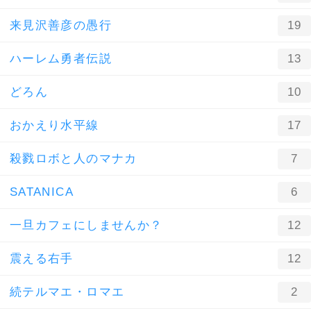
来見沢善彦の愚行
19
ハーレム勇者伝説
13
どろん
10
おかえり水平線
17
殺戮ロボと人のマナカ
7
SATANICA
6
一旦カフェにしませんか？
12
震える右手
12
続テルマエ・ロマエ
2