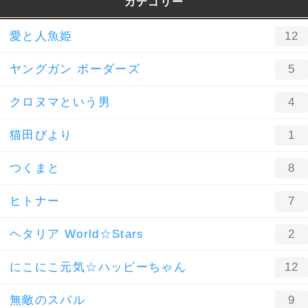
カテゴリー
愛と人魚姫
12
ヤングガン ボーダーズ
5
クロヌマという男
4
猫田びより
1
つくまと
8
ヒトナー
7
ヘタリア World☆Stars
2
にこにこ元気☆ハッピーちゃん
12
無敵のスバル
9