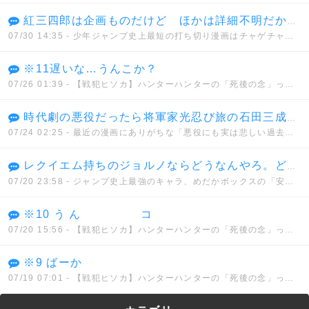
紅三四郎は企画ものだけど ほかは詳細不明だから間違いでもない 通常打ち切りとはっきりしてるものではセコンド(6週)が最短
07/30 14:35
- 少年ジャンプ史上最短の打ち切り漫画はチャゲチャとかいうデマwwwww
※11遅いな…うんこか？
07/26 01:39
- 【戦犯ヒソカ】ハンターハンターの「死後の念」って正直設定ミスだよな？
時代劇の悪役だったら将軍家光忍び旅の石田三成の娘で徳川に復讐しようとしてた 五十鈴とか悪代官とはノリが違い過ぎて何だかなって感じだった
07/24 02:25
- 最近の漫画にありがちな「悪役にも実は悲しい過去があったんだ」的なヤツどう思う？
レクイエム持ちのジョルノならどうなんやろ。どんな能力を持とうと真実に到達できないでなんとか、、、
07/20 23:58
- ジャンプ史上最強のキャラ、めだかボックスの「安心院なじみ」に決まってしまう。。。
※10 う ん コ
07/20 15:56
- 【戦犯ヒソカ】ハンターハンターの「死後の念」って正直設定ミスだよな？
※9 ばーか
07/19 07:01
- 【戦犯ヒソカ】ハンターハンターの「死後の念」って正直設定ミスだよな？