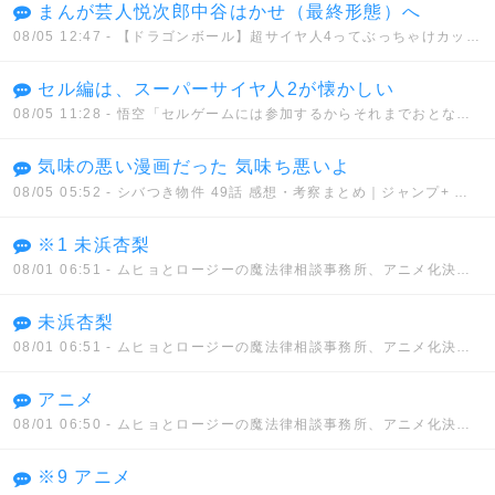
まんが芸人悦次郎中谷はかせ（最終形態）へ
08/05 12:47
- 【ドラゴンボール】超サイヤ人4ってぶっちゃけカッコイイと思う？？？
セル編は、スーパーサイヤ人2が懐かしい
08/05 11:28
- 悟空「セルゲームには参加するからそれまでおとなしくしてろ」セル「うん、わかった」
気味の悪い漫画だった 気味ち悪いよ
08/05 05:52
- シバつき物件 49話 感想・考察まとめ｜ジャンプ+ 大森えす 【読者の反応】
※1 未浜杏梨
08/01 06:51
- ムヒョとロージーの魔法律相談事務所、アニメ化決定！！
未浜杏梨
08/01 06:51
- ムヒョとロージーの魔法律相談事務所、アニメ化決定！！
アニメ
08/01 06:50
- ムヒョとロージーの魔法律相談事務所、アニメ化決定！！
※9 アニメ