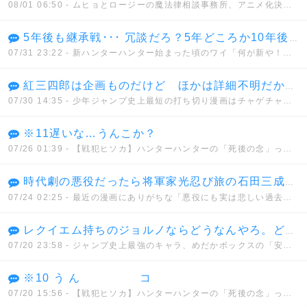
08/01 06:50
- ムヒョとロージーの魔法律相談事務所、アニメ化決定！！
5年後も継承戦･･･ 冗談だろ？5年どころか10年後も継承戦だぜ･･･
07/31 23:22
- 新ハンターハンター始まった頃のワイ「何が新や！何もかもクソやんけ」→
紅三四郎は企画ものだけど ほかは詳細不明だから間違いでもない 通常打ち切りとはっきりしてるものではセコンド(6週)が最短
07/30 14:35
- 少年ジャンプ史上最短の打ち切り漫画はチャゲチャとかいうデマwwwww
※11遅いな…うんこか？
07/26 01:39
- 【戦犯ヒソカ】ハンターハンターの「死後の念」って正直設定ミスだよな？
時代劇の悪役だったら将軍家光忍び旅の石田三成の娘で徳川に復讐しようとしてた 五十鈴とか悪代官とはノリが違い過ぎて何だかなって感じだった
07/24 02:25
- 最近の漫画にありがちな「悪役にも実は悲しい過去があったんだ」的なヤツどう思う？
レクイエム持ちのジョルノならどうなんやろ。どんな能力を持とうと真実に到達できないでなんとか、、、
07/20 23:58
- ジャンプ史上最強のキャラ、めだかボックスの「安心院なじみ」に決まってしまう。。。
※10 う ん コ
07/20 15:56
- 【戦犯ヒソカ】ハンターハンターの「死後の念」って正直設定ミスだよな？