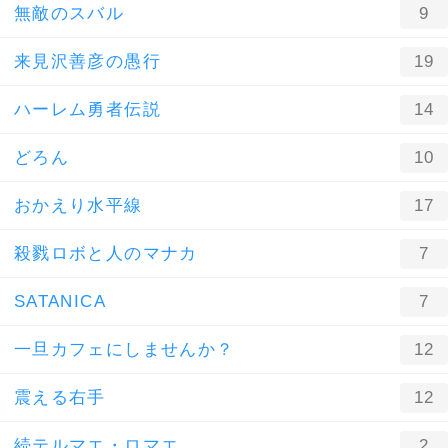
無敵のスバル
9
来見沢善彦の愚行
19
ハーレム勇者伝説
14
どろん
10
おかえり水平線
17
殺戮ロボと人のマナカ
7
SATANICA
7
一旦カフェにしませんか？
12
震える右手
12
続テルマエ・ロマエ
2