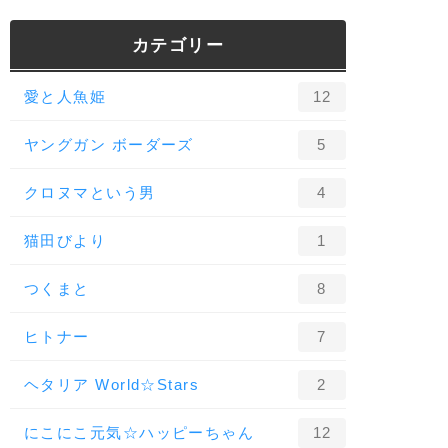
カテゴリー
愛と人魚姫
12
ヤングガン ボーダーズ
5
クロヌマという男
4
猫田びより
1
つくまと
8
ヒトナー
7
ヘタリア World☆Stars
2
にこにこ元気☆ハッピーちゃん
12