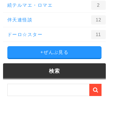
続テルマエ・ロマエ
2
伴天連怪談
12
ドーロ☆スター
11
+ぜんぶ見る
検索