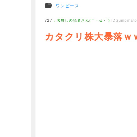
ワンピース
727
：
名無しの読者さん(｀・ω・´)
ID:jumpmat
カタクリ株大暴落ｗ