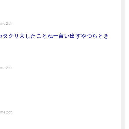
ome2ch
カタクリ大したことねー言い出すやつらとき
ome2ch
ome2ch