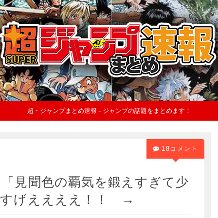
超・ジャンプまとめ速報 - ジャンプの話題をまとめます！
18コメント
リ「見聞色の覇気を鍛えすぎて少
←すげええええ！！ →