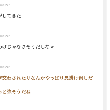
ome2ch
がしてきた
ome2ch
わけじゃなさそうだしなｗ
ome2ch
撃交わされたりなんかやっぱり見掛け倒しだ
っと強そうだね