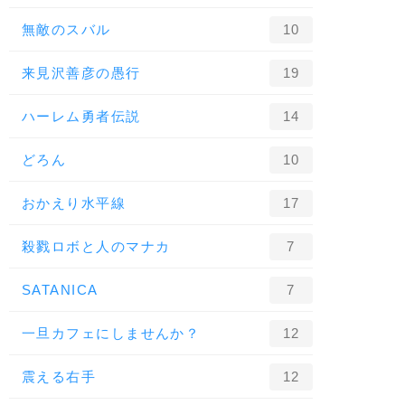
無敵のスバル
10
来見沢善彦の愚行
19
ハーレム勇者伝説
14
どろん
10
おかえり水平線
17
殺戮ロボと人のマナカ
7
SATANICA
7
一旦カフェにしませんか？
12
震える右手
12