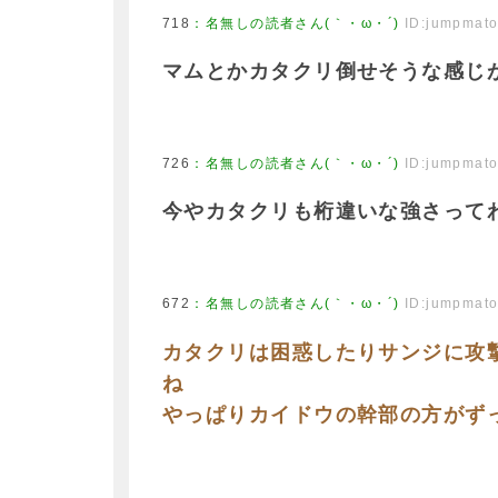
718
：
名無しの読者さん(｀・ω・´)
ID:jumpmat
マムとかカタクリ倒せそうな感じ
726
：
名無しの読者さん(｀・ω・´)
ID:jumpmat
今やカタクリも桁違いな強さって
672
：
名無しの読者さん(｀・ω・´)
ID:jumpmat
カタクリは困惑したりサンジに攻
ね
やっぱりカイドウの幹部の方がず