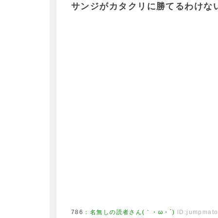
サンジがカタクリに勝てるわけな
786
：
名無しの読者さん(｀・ω・´)
ID:jumpmat