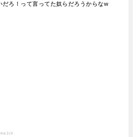
いだろ！って言ってた奴らだろうからなw
ome2ch