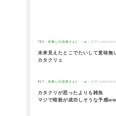
782
：
名無しの読者さん(｀・ω・´)
ID:jumpmat
未来見えたとこでたいして意味無
カタクリェ
817
：
名無しの読者さん(｀・ω・´)
ID:jumpmat
カタクリが思ったよりも雑魚
マジで暗殺が成功しそうな予感ww