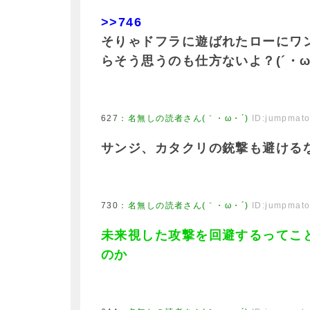
>>746
そりゃドフラに遊ばれたローにワ
らそう思うのも仕方ないよ？(´・ω
627
：
名無しの読者さん(｀・ω・´)
ID:jumpmat
サンジ、カタクリの銃撃も避ける
730
：
名無しの読者さん(｀・ω・´)
ID:jumpmat
未来視した攻撃を回避するってこ
のか