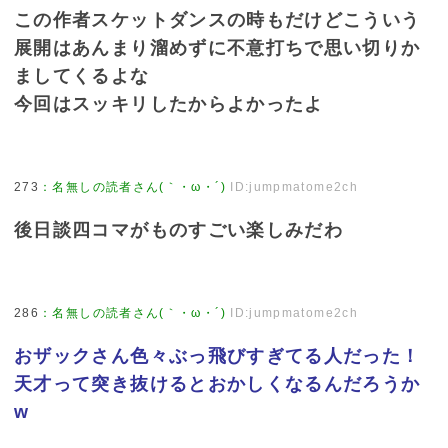
この作者スケットダンスの時もだけどこういう
展開はあんまり溜めずに不意打ちで思い切りか
ましてくるよな
今回はスッキリしたからよかったよ
273
：
名無しの読者さん(｀・ω・´)
ID:jumpmatome2ch
後日談四コマがものすごい楽しみだわ
286
：
名無しの読者さん(｀・ω・´)
ID:jumpmatome2ch
おザックさん色々ぶっ飛びすぎてる人だった！
天才って突き抜けるとおかしくなるんだろうか
w