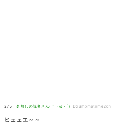
275
：
名無しの読者さん(｀・ω・´)
ID:jumpmatome2ch
ヒェェエ～～