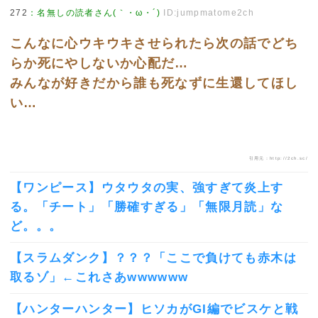
272
：
名無しの読者さん(｀・ω・´)
ID:jumpmatome2ch
こんなに心ウキウキさせられたら次の話でどち
らか死にやしないか心配だ…
みんなが好きだから誰も死なずに生還してほし
い…
引用元：http://2ch.sc/
【ワンピース】ウタウタの実、強すぎて炎上す
る。「チート」「勝確すぎる」「無限月読」な
ど。。。
【スラムダンク】？？？「ここで負けても赤木は
取るゾ」←これさあwwwwww
【ハンターハンター】ヒソカがGI編でビスケと戦