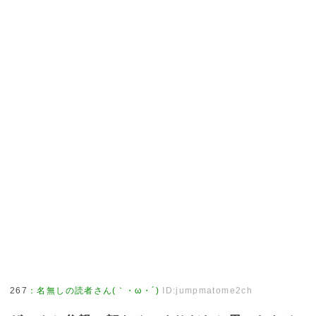
267
：
名無しの読者さん(｀・ω・´)
ID:jumpmatome2ch