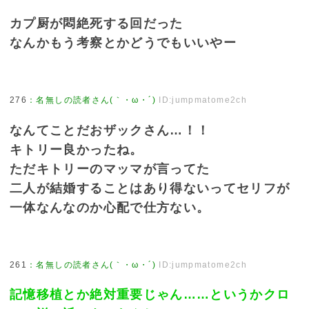
カプ厨が悶絶死する回だった
なんかもう考察とかどうでもいいやー
276
：
名無しの読者さん(｀・ω・´)
ID:jumpmatome2ch
なんてことだおザックさん…！！
キトリー良かったね。
ただキトリーのマッマが言ってた
二人が結婚することはあり得ないってセリフが
一体なんなのか心配で仕方ない。
261
：
名無しの読者さん(｀・ω・´)
ID:jumpmatome2ch
記憶移植とか絶対重要じゃん……というかクロ