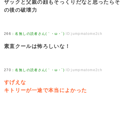
ザックと父親の顔もそっくりだなと思ったらそ
の後の破壊力
266
：
名無しの読者さん(｀・ω・´)
ID:jumpmatome2ch
素直クールは怖ろしいな！
270
：
名無しの読者さん(｀・ω・´)
ID:jumpmatome2ch
すげえな
キトリーが一途で本当によかった