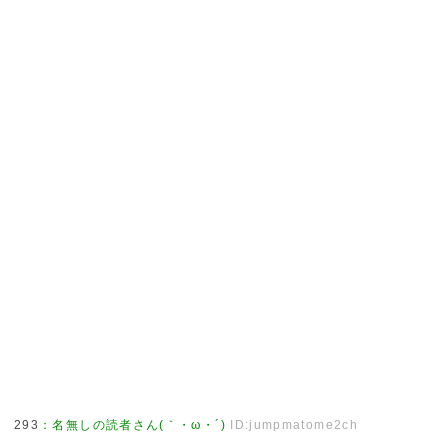
293
：
名無しの読者さん(｀・ω・´)
ID:jumpmatome2ch