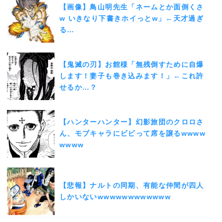
【画像】鳥山明先生「ネームとか面倒くさ
w いきなり下書きホイっとw」←天才過ぎ
る…
【鬼滅の刃】お館様「無残倒すために自爆
します！妻子も巻き込みます！」←これ許
せるか…？
【ハンターハンター】幻影旅団のクロロさ
ん、モブキャラにビビって席を譲るwwww
wwww
【悲報】ナルトの同期、有能な仲間が四人
しかいないwwwwwwwwwwww