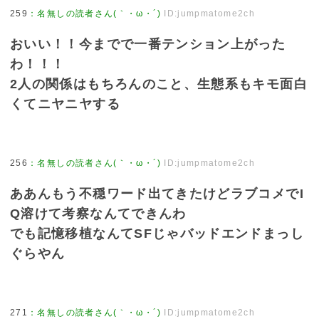
259
：
名無しの読者さん(｀・ω・´)
ID:jumpmatome2ch
おいい！！今までで一番テンション上がった
わ！！！
2人の関係はもちろんのこと、生態系もキモ面白
くてニヤニヤする
256
：
名無しの読者さん(｀・ω・´)
ID:jumpmatome2ch
ああんもう不穏ワード出てきたけどラブコメでI
Q溶けて考察なんてできんわ
でも記憶移植なんてSFじゃバッドエンドまっし
ぐらやん
271
：
名無しの読者さん(｀・ω・´)
ID:jumpmatome2ch