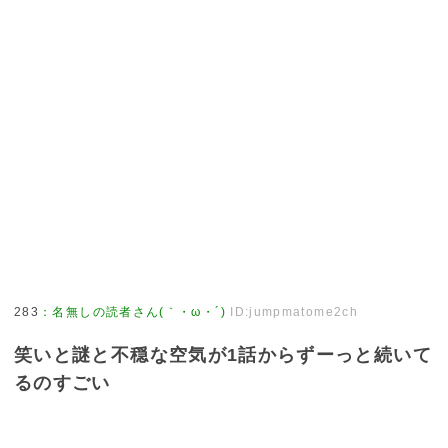
283
：
名無しの読者さん(｀・ω・´)
ID:jumpmatome2ch
笑いと謎と不穏な空気が1話からずーっと続いて
るのすごい