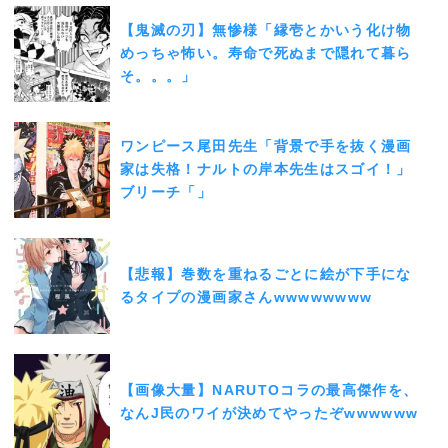
【鬼滅の刃】無惨様「縁壱とかいう化け物
めっちゃ怖い。寿命で死ぬまで隠れて暮ら
そ。。。」
ワンピース尾田先生「背景で手を抜く漫画
家は失格！ナルトの岸本先生はスゴイ！」
ブリーチ「」
【悲報】巻数を重ねるごとに絵が下手にな
るタイプの漫画家さんwwwwwwww
【画像大量】NARUTOコラの最高傑作を、
なんJ民のワイが決めてやったぞwwwwww