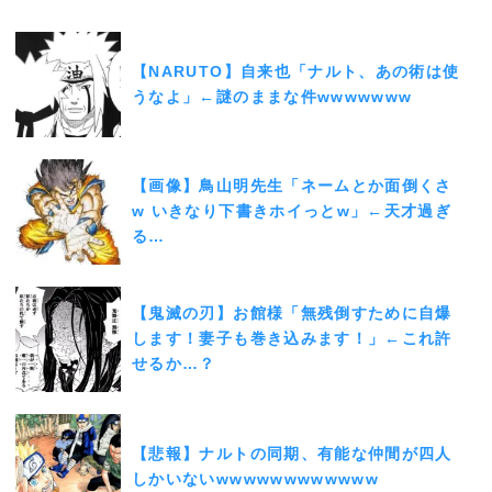
【NARUTO】自来也「ナルト、あの術は使
うなよ」←謎のままな件wwwwwww
【画像】鳥山明先生「ネームとか面倒くさ
w いきなり下書きホイっとw」←天才過ぎ
る…
【鬼滅の刃】お館様「無残倒すために自爆
します！妻子も巻き込みます！」←これ許
せるか…？
【悲報】ナルトの同期、有能な仲間が四人
しかいないwwwwwwwwwwww