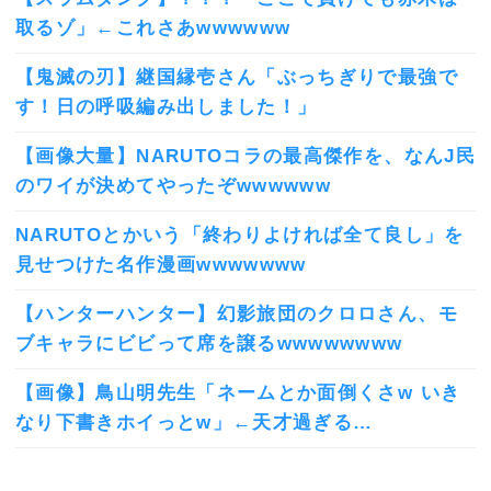
取るゾ」←これさあwwwwww
【鬼滅の刃】継国縁壱さん「ぶっちぎりで最強で
す！日の呼吸編み出しました！」
【画像大量】NARUTOコラの最高傑作を、なんJ民
のワイが決めてやったぞwwwwww
NARUTOとかいう「終わりよければ全て良し」を
見せつけた名作漫画wwwwwww
【ハンターハンター】幻影旅団のクロロさん、モ
ブキャラにビビって席を譲るwwwwwwww
【画像】鳥山明先生「ネームとか面倒くさw いき
なり下書きホイっとw」←天才過ぎる…