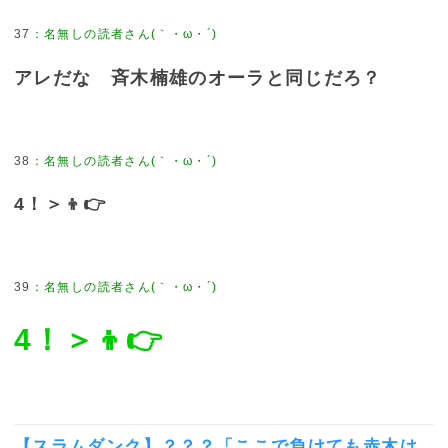
37
：
名無しの読者さん(｀・ω・´)
アレだな 斉木楠雄のオーラと同じだろ？
38
：
名無しの読者さん(｀・ω・´)
4！＞👦👉
39
：
名無しの読者さん(｀・ω・´)
4！＞👦👉
【スラムダンク】？？？「ここで負けても赤木は