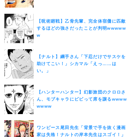
【呪術廻戦】乙骨先輩、完全体宿儺に匹敵
するほどの強さだったことが判明wwwww
w
【ナルト】綱手さん「下忍だけでサスケを
助けてこい！」シカマル「えっ……は
い。」
【ハンターハンター】幻影旅団のクロロさ
ん、モブキャラにビビって席を譲るwwww
wwww
ワンピース尾田先生「背景で手を抜く漫画
家は失格！ナルトの岸本先生はスゴイ！」