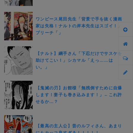
ワンピース尾田先生「背景で手を抜く漫画
家は失格！ナルトの岸本先生はスゴイ！」
ブリーチ「」
【ナルト】綱手さん「下忍だけでサスケを
助けてこい！」シカマル「えっ……は
い。」
【鬼滅の刃】お館様「無残倒すために自爆
します！妻子も巻き込みます！」←これ許
せるか…？
【最高の主人公】昔のルフィさん、あまり
にもカッコ良すぎる！！！！！