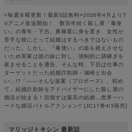
<毎週水曜更新！最新5話無料>2026年4月よりT
Vアニメ放送開始！ 数百年続く殺し屋『毒使
い』の青年・下呂。裏稼業に身を置き、女性が
苦手な彼にとって結婚はするべきではないもの
だった。しかし、『毒使い』の血を絶えさせな
いため実家は彼の妹に対し、強制的に跡継ぎを
産ませることを通告。そんな時、下呂は仕事の
ターゲットだった結婚詐欺師・城崎と出会
い…!?「――そんな提案（プロポーズ）、初め
て」結婚詐欺師をアドバイザーにした殺し屋の
婚活が始まる！目指すは最高の結婚…世界一ハ
ードな婚活バトルアクション!! [JC17巻4/3発売]
マリッジトキシン 最新話