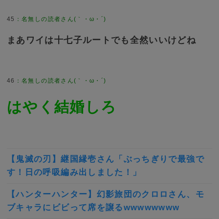
45
：
名無しの読者さん(｀・ω・´)
まあワイは十七子ルートでも全然いいけどね
46
：
名無しの読者さん(｀・ω・´)
はやく結婚しろ
【鬼滅の刃】継国縁壱さん「ぶっちぎりで最強で
す！日の呼吸編み出しました！」
【ハンターハンター】幻影旅団のクロロさん、モ
ブキャラにビビって席を譲るwwwwwwww