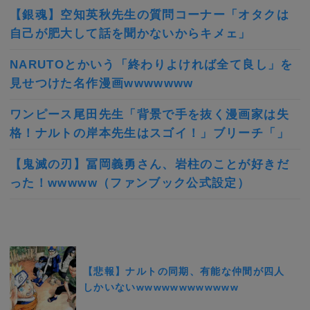
【銀魂】空知英秋先生の質問コーナー「オタクは
自己が肥大して話を聞かないからキメェ」
NARUTOとかいう「終わりよければ全て良し」を
見せつけた名作漫画wwwwwww
ワンピース尾田先生「背景で手を抜く漫画家は失
格！ナルトの岸本先生はスゴイ！」ブリーチ「」
【鬼滅の刃】冨岡義勇さん、岩柱のことが好きだ
った！wwwww（ファンブック公式設定）
【悲報】ナルトの同期、有能な仲間が四人
しかいないwwwwwwwwwwww