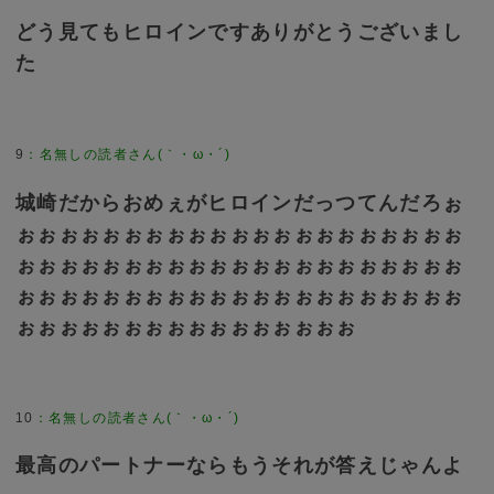
どう見てもヒロインですありがとうございまし
た
9
：
名無しの読者さん(｀・ω・´)
城崎だからおめぇがヒロインだっつてんだろぉ
ぉぉぉぉぉぉぉぉぉぉぉぉぉぉぉぉぉぉぉぉぉ
ぉぉぉぉぉぉぉぉぉぉぉぉぉぉぉぉぉぉぉぉぉ
ぉぉぉぉぉぉぉぉぉぉぉぉぉぉぉぉぉぉぉぉぉ
ぉぉぉぉぉぉぉぉぉぉぉぉぉぉぉぉ
10
：
名無しの読者さん(｀・ω・´)
最高のパートナーならもうそれが答えじゃんよ