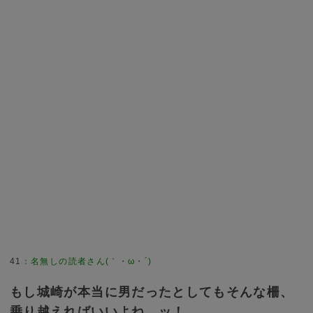
41
：
名無しの読者さん(｀・ω・´)
もし城崎が本当に男だったとしてもそんな柵、
乗り越えればいいよね…ッ！