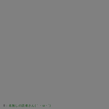
8
：
名無しの読者さん(｀・ω・´)