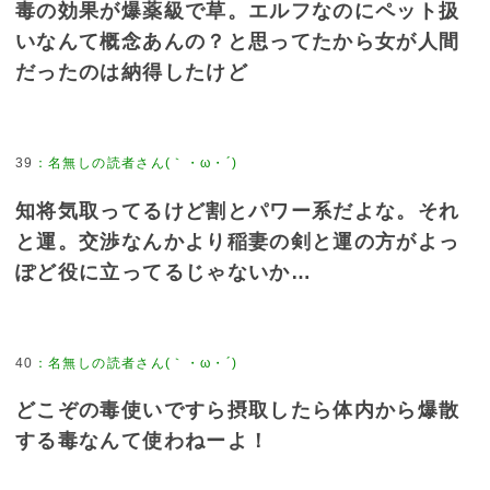
毒の効果が爆薬級で草。エルフなのにペット扱
いなんて概念あんの？と思ってたから女が人間
だったのは納得したけど
39
：
名無しの読者さん(｀・ω・´)
知将気取ってるけど割とパワー系だよな。それ
と運。交渉なんかより稲妻の剣と運の方がよっ
ぽど役に立ってるじゃないか…
40
：
名無しの読者さん(｀・ω・´)
どこぞの毒使いですら摂取したら体内から爆散
する毒なんて使わねーよ！