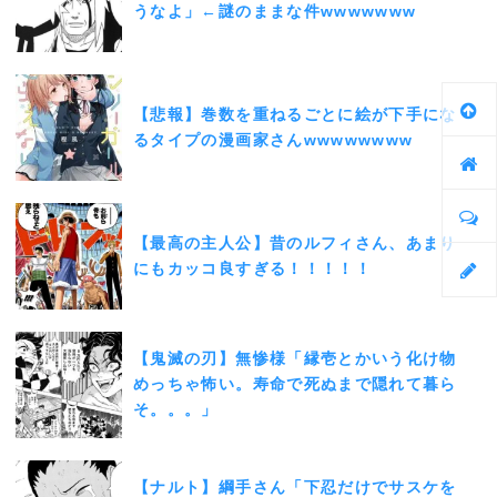
うなよ」←謎のままな件wwwwwww
【悲報】巻数を重ねるごとに絵が下手にな
るタイプの漫画家さんwwwwwwww
【最高の主人公】昔のルフィさん、あまり
にもカッコ良すぎる！！！！！
【鬼滅の刃】無惨様「縁壱とかいう化け物
めっちゃ怖い。寿命で死ぬまで隠れて暮ら
そ。。。」
【ナルト】綱手さん「下忍だけでサスケを