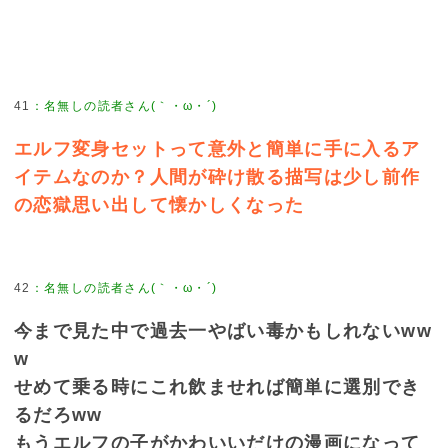
41
：
名無しの読者さん(｀・ω・´)
エルフ変身セットって意外と簡単に手に入るア
イテムなのか？人間が砕け散る描写は少し前作
の恋獄思い出して懐かしくなった
42
：
名無しの読者さん(｀・ω・´)
今まで見た中で過去一やばい毒かもしれないww
w
せめて乗る時にこれ飲ませれば簡単に選別でき
るだろww
もうエルフの子がかわいいだけの漫画になって