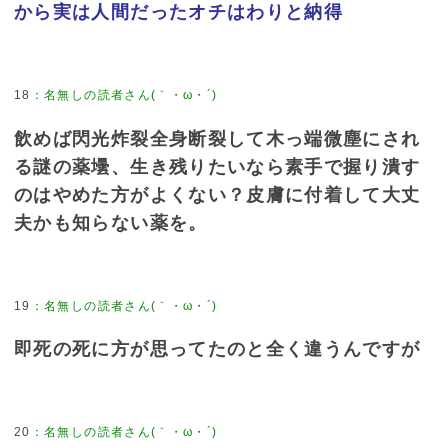
から実は人間だったオチはわりと納得
18
：
名無しの読者さん(｀・ω・´)
飲めば閃光炸裂全身断裂して木っ端微塵にされ
る謎の薬壜、生き残りたいなら素手で握り潰す
のはやめた方がよくない？皮膚に付着して大丈
夫かも知らない薬を。
19
：
名無しの読者さん(｀・ω・´)
即死の死に方が思ってたのと全く違うんですが
20
：
名無しの読者さん(｀・ω・´)