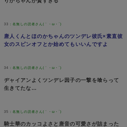
りかちゃんが賢すぎる
33
：
名無しの読者さん(｀・ω・´)
唐人くんとほのかちゃんのツンデレ彼氏×素直彼
女のスピンオフとか始めてもいいんですよ
34
：
名無しの読者さん(｀・ω・´)
ヂャイアンよくツンデレ因子の一撃を喰らって
生きてたな…
35
：
名無しの読者さん(｀・ω・´)
騎士華のカッコよさと唐音の可愛さが詰まった