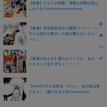
【悲報】ナルトの同期、有能な仲間が四人
しかいないwwwwwwwwwwww
【銀魂】空知英秋先生の質問コーナー「オ
タクは自己が肥大して話を聞かないからキ
メェ」
【最高の主人公】昔のルフィさん、あまり
にもカッコ良すぎる！！！！！
【NARUTO】自来也「ナルト、あの術は使
うなよ」←謎のままな件wwwwwww