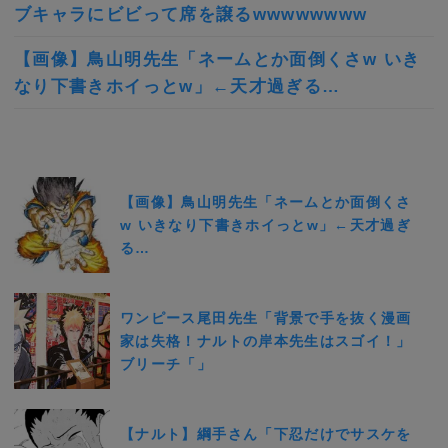
ブキャラにビビって席を譲るwwwwwwww
【画像】鳥山明先生「ネームとか面倒くさw いき
なり下書きホイっとw」←天才過ぎる…
【画像】鳥山明先生「ネームとか面倒くさ
w いきなり下書きホイっとw」←天才過ぎ
る…
ワンピース尾田先生「背景で手を抜く漫画
家は失格！ナルトの岸本先生はスゴイ！」
ブリーチ「」
【ナルト】綱手さん「下忍だけでサスケを