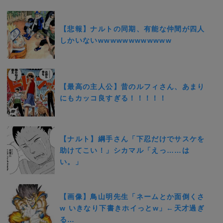
【悲報】ナルトの同期、有能な仲間が四人
しかいないwwwwwwwwwwww
【最高の主人公】昔のルフィさん、あまり
にもカッコ良すぎる！！！！！
【ナルト】綱手さん「下忍だけでサスケを
助けてこい！」シカマル「えっ……は
い。」
【画像】鳥山明先生「ネームとか面倒くさ
w いきなり下書きホイっとw」←天才過ぎ
る…