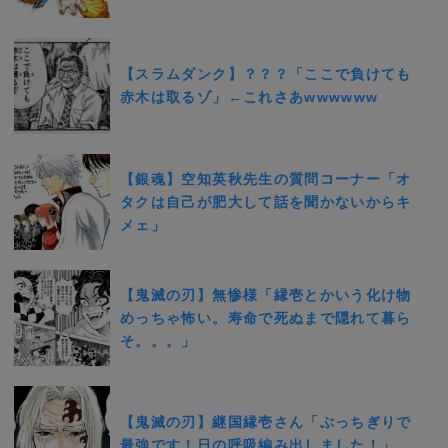
【スラムダンク】？？？「ここで負けても
赤木は取るゾ」←これさあwwwwww
【銀魂】空知英秋先生の質問コーナー「オ
タクは自己が肥大して話を聞かないからキ
メェ」
【鬼滅の刃】無惨様「縁壱とかいう化け物
めっちゃ怖い。寿命で死ぬまで隠れて暮ら
そ。。。」
【鬼滅の刃】継国縁壱さん「ぶっちぎりで
最強です！日の呼吸編み出しました！」