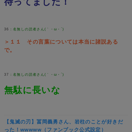
待ってました！
36
：
名無しの読者さん(｀・ω・´)
＞１１ その言葉については本当に諸説ある
で。
37
：
名無しの読者さん(｀・ω・´)
無駄に長いな
【鬼滅の刃】冨岡義勇さん、岩柱のことが好きだ
った！wwwww（ファンブック公式設定）