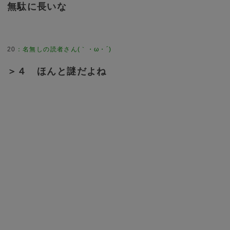
無駄に長いな
20
：
名無しの読者さん(｀・ω・´)
＞４ ほんと謎だよね