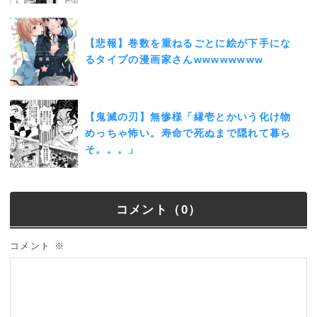
【悲報】巻数を重ねるごとに絵が下手にな
るタイプの漫画家さんwwwwwwww
【鬼滅の刃】無惨様「縁壱とかいう化け物
めっちゃ怖い。寿命で死ぬまで隠れて暮ら
そ。。。」
コメント（0）
コメント
※