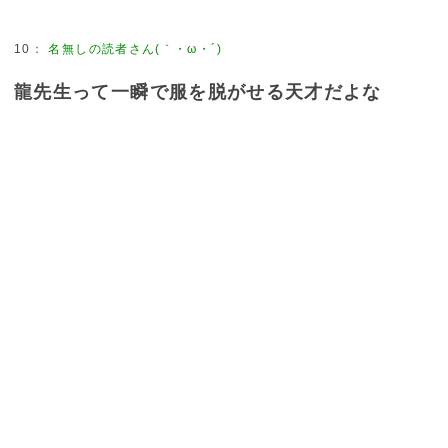
10
：
名無しの読者さん(｀・ω・´)
龍先生って一瞬で服を脱がせる天才だよな