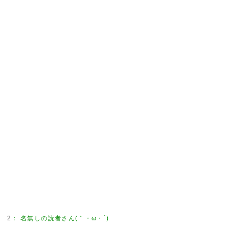
2
：
名無しの読者さん(｀・ω・´)