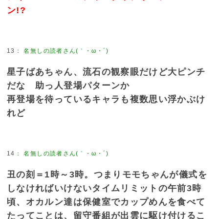
ン!?
13
：
名無しの読者さん(｀・ω・´)
星子ばあちゃん、流石の観察眼だけど大ピンチ
だな 助っ人登場パターンか
再登場を待っているキャラも複数思い浮かぶけ
れど
14
：
名無しの読者さん(｀・ω・´)
丑の刻＝1時～3時。つまりモモちゃんが儀式を
しなければいけないタイムリミットの午前3時
頃、オカルン達は保健室でカップめんを食べて
たってことは、留守番組が出雲に駆け付けるこ