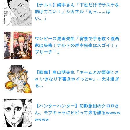
【ナルト】綱手さん「下忍だけでサスケを
助けてこい！」シカマル「えっ……は
い。」
ワンピース尾田先生「背景で手を抜く漫画
家は失格！ナルトの岸本先生はスゴイ！」
ブリーチ「」
【画像】鳥山明先生「ネームとか面倒くさ
w いきなり下書きホイっとw」←天才過ぎ
る…
【ハンターハンター】幻影旅団のクロロさ
ん、モブキャラにビビって席を譲るwwww
wwww