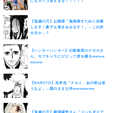
にもカッコ良すぎる！！！！！
【鬼滅の刃】お館様「無残倒すために自爆
します！妻子も巻き込みます！」←これ許
せるか…？
【ハンターハンター】幻影旅団のクロロさ
ん、モブキャラにビビって席を譲るwwww
wwww
【NARUTO】自来也「ナルト、あの術は使
うなよ」←謎のままな件wwwwwww
【鬼滅の刃】継国縁壱さん「ぶっちぎりで