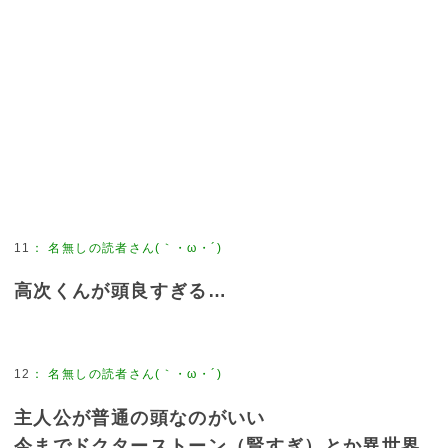
11
：
名無しの読者さん(｀・ω・´)
高次くんが頭良すぎる…
12
：
名無しの読者さん(｀・ω・´)
主人公が普通の頭なのがいい
今までドクターストーン（賢すぎ）とか異世界