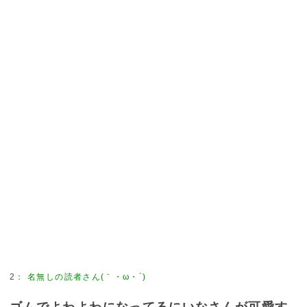
2
：
名無しの読者さん(｀・ω・´)
ゴムでよわよわになってるにいなさんが可愛す