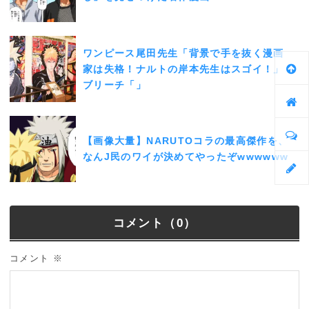
ワンピース尾田先生「背景で手を抜く漫画
家は失格！ナルトの岸本先生はスゴイ！」
ブリーチ「」
【画像大量】NARUTOコラの最高傑作を、
なんJ民のワイが決めてやったぞwwwwww
コメント（0）
コメント
※