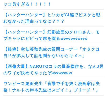
ッコ良すぎる！！！！！
【ハンターハンター】ヒソカがGI編でビスケと戦
わなかった理由ってなに？？？
【ハンターハンター】幻影旅団のクロロさん、モ
ブキャラにビビって席を譲るwwwwwwww
【銀魂】空知英秋先生の質問コーナー「オタクは
自己が肥大して話を聞かないからキメェ」
【画像大量】NARUTOコラの最高傑作を、なんJ民
のワイが決めてやったぞwwwwww
ワンピース尾田先生「背景で手を抜く漫画家は失
格！ナルトの岸本先生はスゴイ！」ブリーチ「」