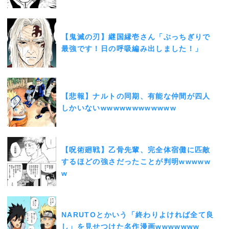
【鬼滅の刃】継国縁壱さん「ぶっちぎりで
最強です！日の呼吸編み出しました！」
【悲報】ナルトの同期、有能な仲間が四人
しかいないwwwwwwwwwwww
【呪術廻戦】乙骨先輩、完全体宿儺に匹敵
するほどの強さだったことが判明wwwww
w
NARUTOとかいう「終わりよければ全て良
し」を見せつけた名作漫画wwwwwww