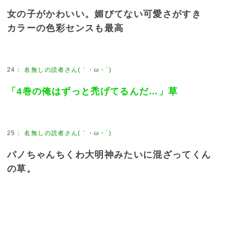
女の子がかわいい。媚びてない可愛さがすき
カラーの色彩センスも最高
24
：
名無しの読者さん(｀・ω・´)
「4巻の俺はずっと禿げてるんだ…」草
25
：
名無しの読者さん(｀・ω・´)
パノちゃんちくわ大明神みたいに混ざってくん
の草。