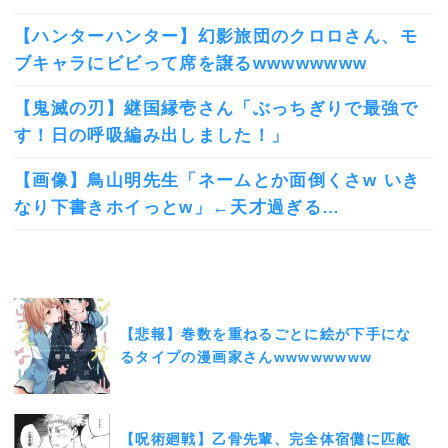
【ハンターハンター】幻影旅団のクロロさん、モ
ブキャラにビビって席を譲るwwwwwwww
【鬼滅の刃】継国縁壱さん「ぶっちぎりで最強で
す！日の呼吸編み出しました！」
【画像】鳥山明先生「ネームとか面倒くさw いき
なり下書きホイっとw」←天才過ぎる…
【悲報】巻数を重ねるごとに絵が下手にな
るタイプの漫画家さんwwwwwwww
【呪術廻戦】乙骨先輩、完全体宿儺に匹敵