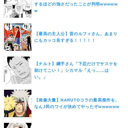
するほどの強さだったことが判明wwwww
w
【最高の主人公】昔のルフィさん、あまり
にもカッコ良すぎる！！！！！
【ナルト】綱手さん「下忍だけでサスケを
助けてこい！」シカマル「えっ……は
い。」
【画像大量】NARUTOコラの最高傑作を、
なんJ民のワイが決めてやったぞwwwwww