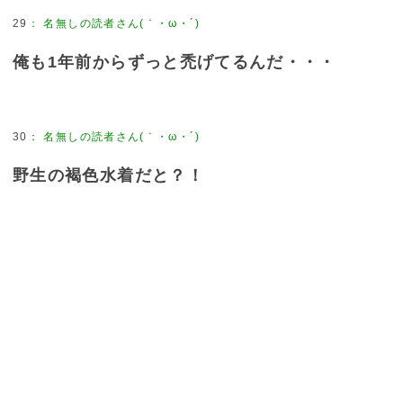
29
：
名無しの読者さん(｀・ω・´)
俺も1年前からずっと禿げてるんだ・・・
30
：
名無しの読者さん(｀・ω・´)
野生の褐色水着だと？！