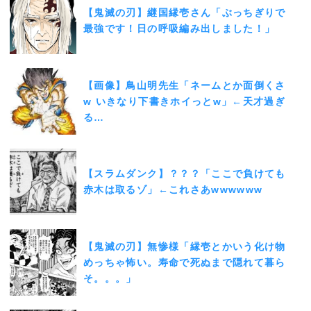
【鬼滅の刃】継国縁壱さん「ぶっちぎりで
最強です！日の呼吸編み出しました！」
【画像】鳥山明先生「ネームとか面倒くさ
w いきなり下書きホイっとw」←天才過ぎ
る…
【スラムダンク】？？？「ここで負けても
赤木は取るゾ」←これさあwwwwww
【鬼滅の刃】無惨様「縁壱とかいう化け物
めっちゃ怖い。寿命で死ぬまで隠れて暮ら
そ。。。」