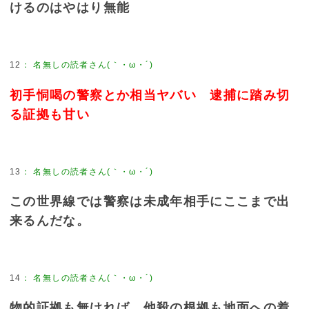
けるのはやはり無能
12
：
名無しの読者さん(｀・ω・´)
初手恫喝の警察とか相当ヤバい 逮捕に踏み切
る証拠も甘い
13
：
名無しの読者さん(｀・ω・´)
この世界線では警察は未成年相手にここまで出
来るんだな。
14
：
名無しの読者さん(｀・ω・´)
物的証拠も無ければ、他殺の根拠も地面への着