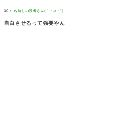
30
：
名無しの読者さん(｀・ω・´)
自白させるって強要やん