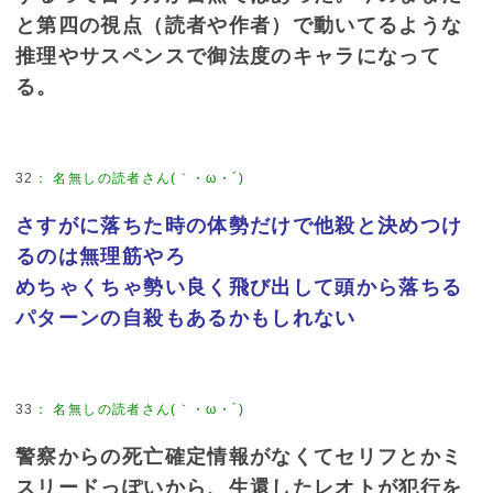
と第四の視点（読者や作者）で動いてるような
推理やサスペンスで御法度のキャラになって
る。
32
：
名無しの読者さん(｀・ω・´)
さすがに落ちた時の体勢だけで他殺と決めつけ
るのは無理筋やろ
めちゃくちゃ勢い良く飛び出して頭から落ちる
パターンの自殺もあるかもしれない
33
：
名無しの読者さん(｀・ω・´)
警察からの死亡確定情報がなくてセリフとかミ
スリードっぽいから、生還したレオトが犯行を