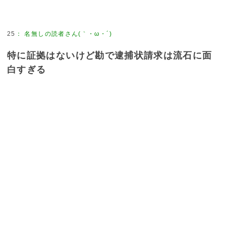
25
：
名無しの読者さん(｀・ω・´)
特に証拠はないけど勘で逮捕状請求は流石に面
白すぎる