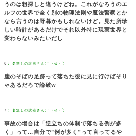
うのは粗探しと違うけどね。これがなろうのエ
ルフの世界で全く別の物理法則や魔法警察とか
なら言うのは野暮かもしれないけど。見た所珍
しい時計があるだけでそれ以外特に現実世界と
変わらないみたいだし
6
：
名無しの読者さん(｀・ω・´)
崖のそばの足跡って落ちた後に見に行けばそり
ゃあるだろで論破w
7
：
名無しの読者さん(｀・ω・´)
事故の場合は「逆立ちの体制で落ちる例が多
く」って…自分で"例が多く"って言ってるや