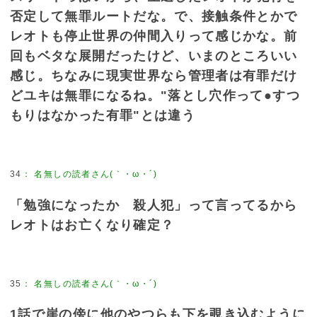
否定して無罪ルートだな。で、接触条件とかで
レオトも停止世界の仲間入りって感じかな。前
回もベタな展開だったけど、いまのところいい
感じ。ちなみに現実世界なら管理者は有罪だけ
どユキは無罪になるね。"落とし穴作って●すつ
もりはなかった有罪"とは違う
34
：
名無しの読者さん(｀・ω・´)
「勉強になったか 殺人犯」って言ってるから
レオトはお亡くなり確定？
35
：
名無しの読者さん(｀・ω・´)
1話で崖の傍に他のやつらも下を覗き込むように