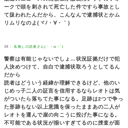
ークで頭を刺されて死亡した件ですら事故とし
て扱われたんだから、こんなんで逮捕状とかム
リムリなのよ(ヾﾉ・∀・｀)
38
：
名無しの読者さん(｀・ω・´)
警察は有能じゃないでしょ…状況証拠だけで犯
人決めつけて、自白で逮捕状取ろうとしてるん
だから
読者はどういう経緯か理解できるけど、他のい
じめっ子二人の証言を信用するならレオトは気
がついたら落ちてた事になる。足跡は2つで争っ
た形跡もない以上意識を保ったままあの二人が
レオトを運んで崖の向こうに投げた事になる。
不可能である状況が揃いすぎてるのに捜査が面