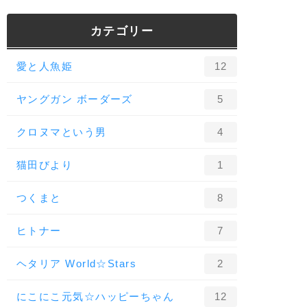
カテゴリー
愛と人魚姫
12
ヤングガン ボーダーズ
5
クロヌマという男
4
猫田びより
1
つくまと
8
ヒトナー
7
ヘタリア World☆Stars
2
にこにこ元気☆ハッピーちゃん
12