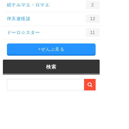
続テルマエ・ロマエ
2
伴天連怪談
12
ドーロ☆スター
11
+ぜんぶ見る
検索