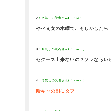
2
：
名無しの読者さん(｀・ω・´)
やべぇ女の木曜で、もしかしたら
3
：
名無しの読者さん(｀・ω・´)
セク一ス出来ないの？ソレならい
4
：
名無しの読者さん(｀・ω・´)
陰キャの割にタフ