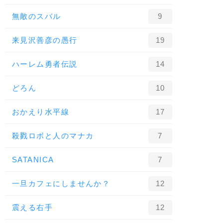
無敵のスバル
9
来見沢善彦の愚行
19
ハーレム勇者伝説
14
どろん
10
おかえり水平線
17
殺戮ロボと人のマナカ
7
SATANICA
7
一旦カフェにしませんか？
12
震える右手
12