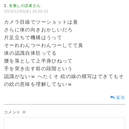
1
名無しの読者さん
:
2024/12/05(木) 20:05:52
カメラ目線でツーショットは臭
さらに体の向きおかしいだろ
片足立ちで機構はうって
そーれわんつーわんつーしてて臭
体の認識自体狂ってる
腰を落として上半身ひねって
手を突き出す前の段階という
認識がないｗ へたくそ 絵の線の模写はできてもそ
の絵の意味を理解してないｗ
返信
コメント
※