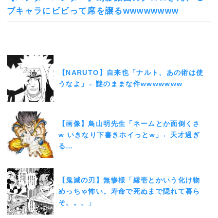
ブキャラにビビって席を譲るwwwwwwww
【NARUTO】自来也「ナルト、あの術は使
うなよ」←謎のままな件wwwwwww
【画像】鳥山明先生「ネームとか面倒くさ
w いきなり下書きホイっとw」←天才過ぎ
る…
【鬼滅の刃】無惨様「縁壱とかいう化け物
めっちゃ怖い。寿命で死ぬまで隠れて暮ら
そ。。。」