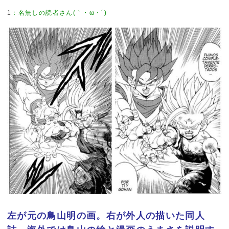
1
：
名無しの読者さん(｀・ω・´)
左が元の鳥山明の画。右が外人の描いた同人