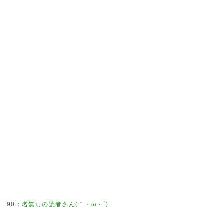
90
：
名無しの読者さん(｀・ω・´)