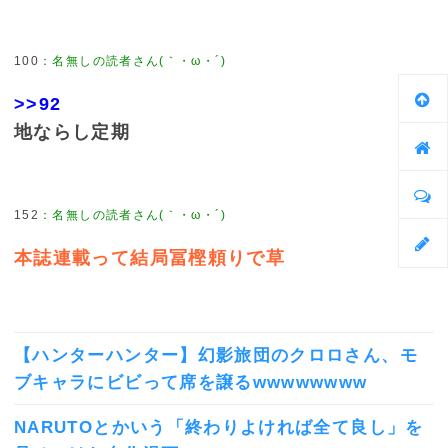
100
：
名無しの読者さん(｀・ω・´)
>>92
地ならし定期
152
：
名無しの読者さん(｀・ω・´)
本誌連載って結局冨樫頼りで草
【ハンターハンター】幻影旅団のクロロさん、モ
ブキャラにビビって席を譲るwwwwwwww
NARUTOとかいう「終わりよければ全て良し」を