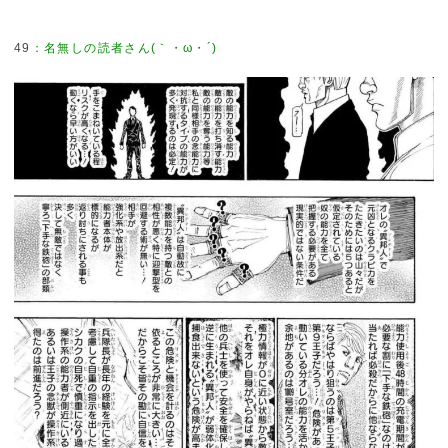
49
：
名無しの読者さん(｀・ω・´)