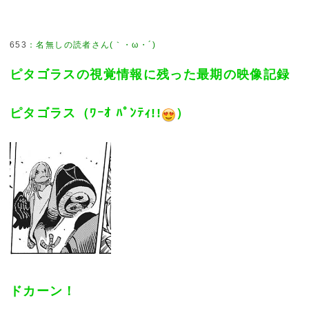
653
：
名無しの読者さん(｀・ω・´)
ピタゴラスの視覚情報に残った最期の映像記録
ピタゴラス（ﾜｰｵ ﾊﾟﾝﾃｨ!!
）
ドカーン！