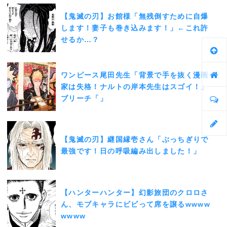
【鬼滅の刃】お館様「無残倒すために自爆
します！妻子も巻き込みます！」←これ許
せるか…？
ワンピース尾田先生「背景で手を抜く漫画
家は失格！ナルトの岸本先生はスゴイ！」
ブリーチ「」
【鬼滅の刃】継国縁壱さん「ぶっちぎりで
最強です！日の呼吸編み出しました！」
【ハンターハンター】幻影旅団のクロロさ
ん、モブキャラにビビって席を譲るwwww
wwww