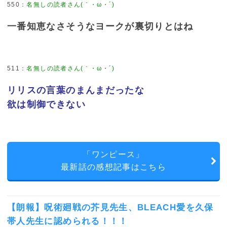
550
：
名無しの読者さん(｀・ω・´)
一番知恵なさそうなヨークが裏切りとはね
511
：
名無しの読者さん(｀・ω・´)
リリスの言葉のまんまだったな
欲は制御できない
「ワンピース」
最新話の感想記事はこちら
【朗報】呪術廻戦の芥見先生、BLEACH愛を久保
帯人先生に認められる！！！