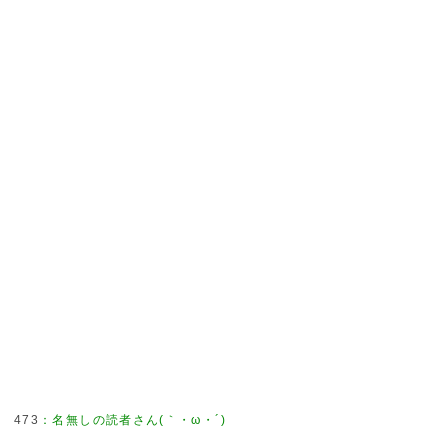
473
：
名無しの読者さん(｀・ω・´)