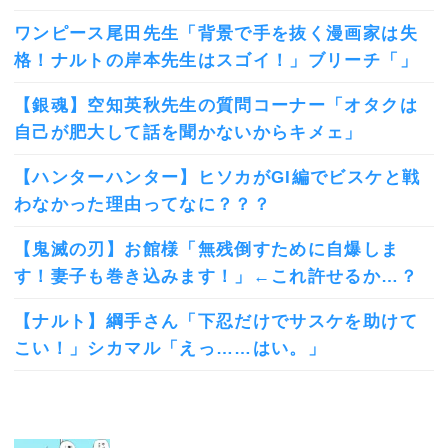
ワンピース尾田先生「背景で手を抜く漫画家は失
格！ナルトの岸本先生はスゴイ！」ブリーチ「」
【銀魂】空知英秋先生の質問コーナー「オタクは
自己が肥大して話を聞かないからキメェ」
【ハンターハンター】ヒソカがGI編でビスケと戦
わなかった理由ってなに？？？
【鬼滅の刃】お館様「無残倒すために自爆しま
す！妻子も巻き込みます！」←これ許せるか…？
【ナルト】綱手さん「下忍だけでサスケを助けて
こい！」シカマル「えっ……はい。」