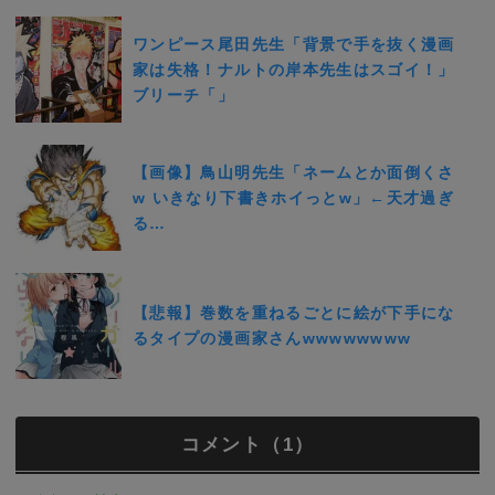
ワンピース尾田先生「背景で手を抜く漫画
家は失格！ナルトの岸本先生はスゴイ！」
ブリーチ「」
【画像】鳥山明先生「ネームとか面倒くさ
w いきなり下書きホイっとw」←天才過ぎ
る…
【悲報】巻数を重ねるごとに絵が下手にな
るタイプの漫画家さんwwwwwwww
コメント（1）