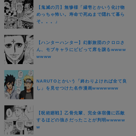
【鬼滅の刃】無惨様「縁壱とかいう化け物
めっちゃ怖い。寿命で死ぬまで隠れて暮ら
そ。。。」
【ハンターハンター】幻影旅団のクロロさ
ん、モブキャラにビビって席を譲るwwww
wwww
NARUTOとかいう「終わりよければ全て良
し」を見せつけた名作漫画wwwwwww
【呪術廻戦】乙骨先輩、完全体宿儺に匹敵
するほどの強さだったことが判明wwwww
w