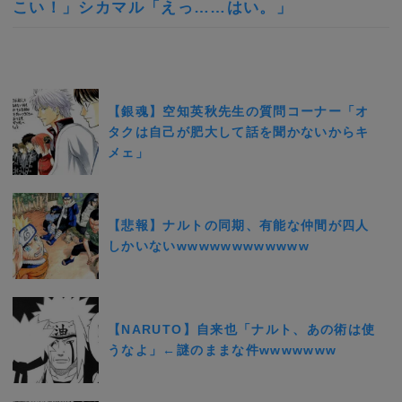
こい！」シカマル「えっ……はい。」
【銀魂】空知英秋先生の質問コーナー「オ
タクは自己が肥大して話を聞かないからキ
メェ」
【悲報】ナルトの同期、有能な仲間が四人
しかいないwwwwwwwwwwww
【NARUTO】自来也「ナルト、あの術は使
うなよ」←謎のままな件wwwwwww