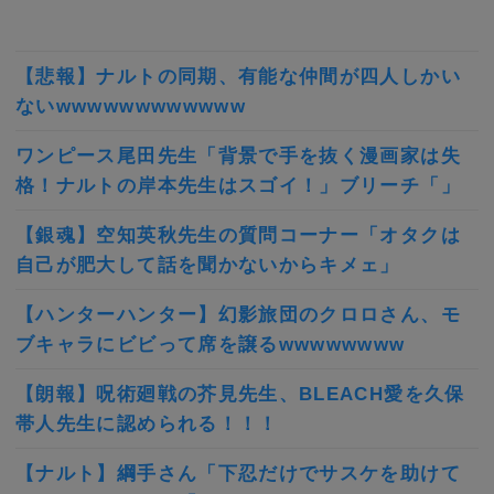
【悲報】ナルトの同期、有能な仲間が四人しかい
ないwwwwwwwwwwww
ワンピース尾田先生「背景で手を抜く漫画家は失
格！ナルトの岸本先生はスゴイ！」ブリーチ「」
【銀魂】空知英秋先生の質問コーナー「オタクは
自己が肥大して話を聞かないからキメェ」
【ハンターハンター】幻影旅団のクロロさん、モ
ブキャラにビビって席を譲るwwwwwwww
【朗報】呪術廻戦の芥見先生、BLEACH愛を久保
帯人先生に認められる！！！
【ナルト】綱手さん「下忍だけでサスケを助けて