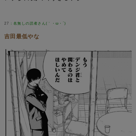
27
：
名無しの読者さん(｀・ω・´)
吉田最低やな