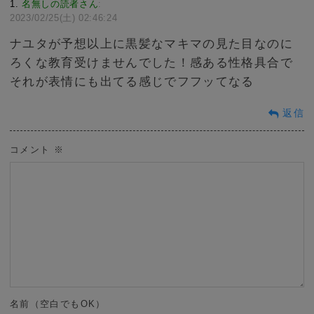
1
名無しの読者さん
:
2023/02/25(土) 02:46:24
ナユタが予想以上に黒髪なマキマの見た目なのに
ろくな教育受けませんでした！感ある性格具合で
それが表情にも出てる感じでフフッてなる
返信
コメント
※
名前（空白でもOK）