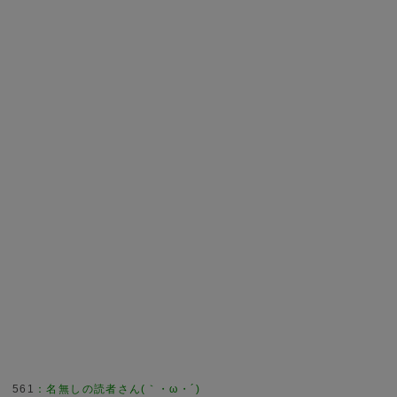
561
：
名無しの読者さん(｀・ω・´)