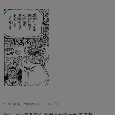
698
：
名無しの読者さん(｀・ω・´)
はしゃいでる奴らは囮とか言われてて草