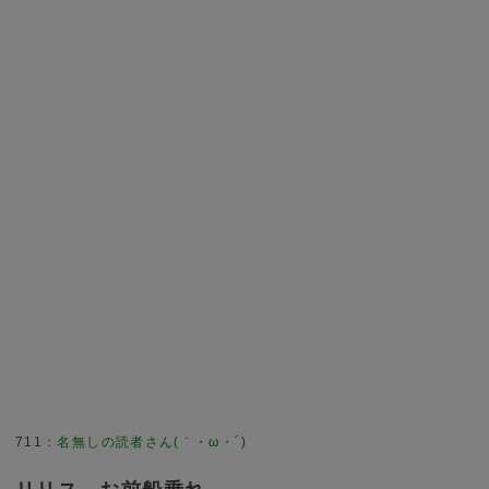
711
：
名無しの読者さん(｀・ω・´)