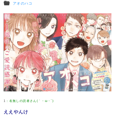
アオのハコ
1
：
名無しの読者さん(｀・ω・´)
ええやんけ