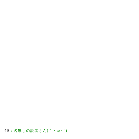
49
：
名無しの読者さん(｀・ω・´)