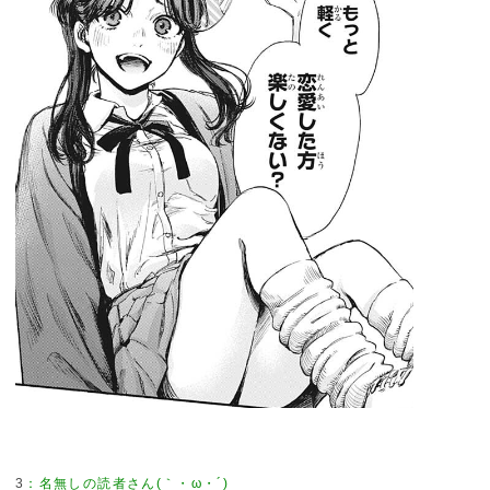
3
：
名無しの読者さん(｀・ω・´)