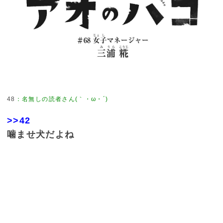
48
：
名無しの読者さん(｀・ω・´)
>>42
噛ませ犬だよね