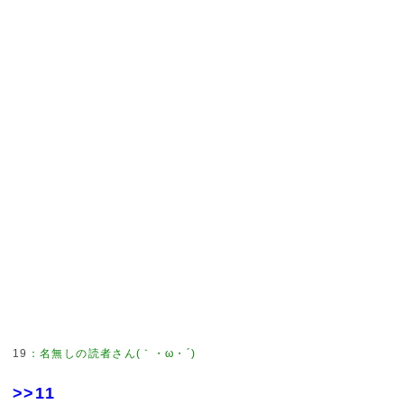
19
：
名無しの読者さん(｀・ω・´)
>>11