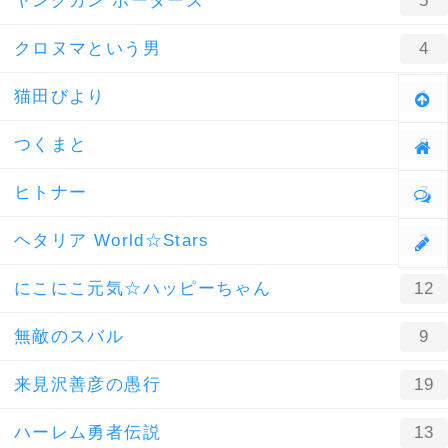
ヤングガン ボーダーズ
5
クロヌマという男
4
猫田びより
1
つくまと
8
ヒトナー
7
ヘタリア World☆Stars
2
にこにこ元気☆ハッピーちゃん
12
無敵のスバル
9
来見沢善彦の愚行
19
ハーレム勇者伝説
13