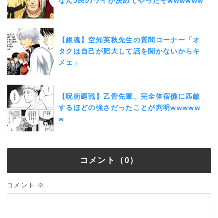
なんJ民のワイが決めてやったぞwwwwww
【銀魂】空知英秋先生の質問コーナー「オ
タクは自己が肥大して話を聞かないからキ
メェ」
【呪術廻戦】乙骨先輩、完全体宿儺に匹敵
するほどの強さだったことが判明wwwww
w
コメント（0）
コメント
※