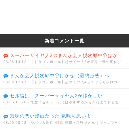
新着コメント一覧
スーパーサイヤ人2のまんが芸人悦次郎中谷はかせ（ハイパー）
08/06 14:12
- 【ドラゴンボール】超サイヤ人3が変身で髪の毛伸びるのは分かるけどさwwwwww
まんが芸人悦次郎中谷はかせ（最終形態）へ
08/05 12:47
- 【ドラゴンボール】超サイヤ人4ってぶっちゃけカッコイイと思う？？？
セル編は、スーパーサイヤ人2が懐かしい
08/05 11:28
- 悟空「セルゲームには参加するからそれまでおとなしくしてろ」セル「うん、わかった」
気味の悪い漫画だった 気味ち悪いよ
08/05 05:52
- シバつき物件 49話 感想・考察まとめ｜ジャンプ+ 大森えす 【読者の反応】