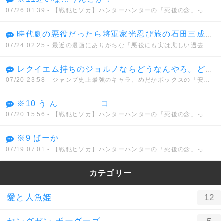
07/26 01:39
- 【戦犯ヒソカ】ハンターハンターの「死後の念」って正直設定ミスだよな？
時代劇の悪役だったら将軍家光忍び旅の石田三成の娘で徳川に復讐しようとしてた 五十鈴とか悪代官とはノリが違い過ぎて何だかなって感じだった
07/24 02:25
- 最近の漫画にありがちな「悪役にも実は悲しい過去があったんだ」的なヤツどう思う？
レクイエム持ちのジョルノならどうなんやろ。どんな能力を持とうと真実に到達できないでなんとか、、、
07/20 23:58
- ジャンプ史上最強のキャラ、めだかボックスの「安心院なじみ」に決まってしまう。。。
※10 う ん コ
07/20 15:56
- 【戦犯ヒソカ】ハンターハンターの「死後の念」って正直設定ミスだよな？
※9 ばーか
07/19 07:01
- 【戦犯ヒソカ】ハンターハンターの「死後の念」って正直設定ミスだよな？
カテゴリー
愛と人魚姫
12