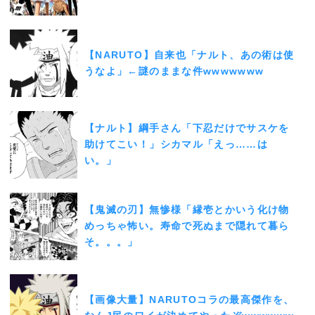
【NARUTO】自来也「ナルト、あの術は使
うなよ」←謎のままな件wwwwwww
【ナルト】綱手さん「下忍だけでサスケを
助けてこい！」シカマル「えっ……は
い。」
【鬼滅の刃】無惨様「縁壱とかいう化け物
めっちゃ怖い。寿命で死ぬまで隠れて暮ら
そ。。。」
【画像大量】NARUTOコラの最高傑作を、